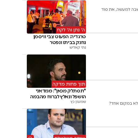
בה למעשה, את סוד
ה' נתן וה' לקח
טרגדיה: הפעוט צבי וויסמן
נחנק בביתו ונפטר
נתי קאליש
תוך פחות מדקה
"תסתלק מכאן": ממדאני
הושפל ונאלץ לברוח מהבמה
שמעון כץ
ולא במקום אחד?