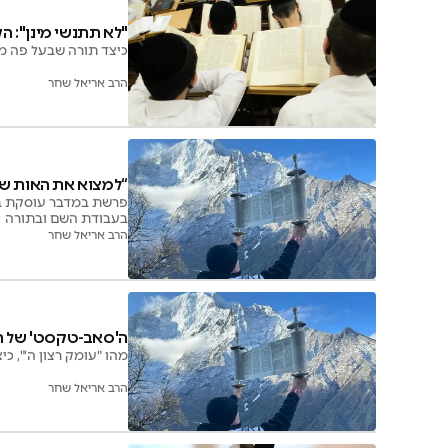
"לא תתנשי מינן": הק
כיצד תורה שבעל פה ממ
הרב אריאל שחר
“למצוא את האות של
פרשת במדבר עוסקת במש
בעבודת השם ובתורה
הרב אריאל שחר
ה'סאב-טקסט' של ה
מהו "עומק רצון ה'", 
הרב אריאל שחר