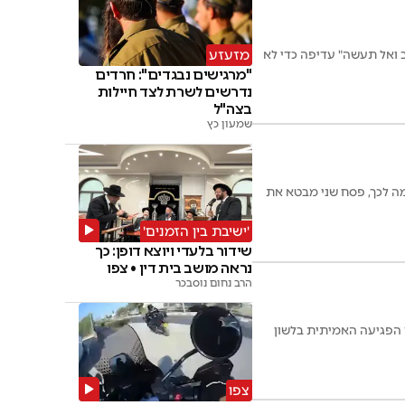
ב ואל תעשה" עדיפה כדי לא
מזעזע
"מרגישים נבגדים": חרדים
נדרשים לשרת לצד חיילות
בצה"ל
שמעון כץ
ומה לכך, פסח שני מבטא את
'ישיבת בין הזמנים'
שידור בלעדי ויוצא דופן: כך
נראה מושב בית דין • צפו
הרב נחום נוסבכר
 הפגיעה האמיתית בלשון
צפו