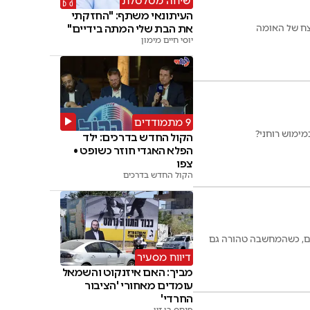
שיחה מטלטלת
העיתונאי משתף: "החזקתי
צח של האומה
את הבת שלי המתה בידיים"
יוסי חיים מימון
9 מתמודדים
ימוש רוחני?
הקול החדש בדרכים: ילד
הפלא האגדי חוזר כשופט •
צפו
הקול החדש בדרכים
ום, כשהמחשבה טהורה גם
דיווח מסעיר
מביך: האם איזנקוט והשמאל
עומדים מאחורי 'הציבור
החרדי'