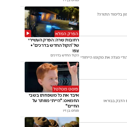
פנחס בן זיו
ון בלימוד התורה?
הפרק המלא
רחובות שרה: הפרק העשירי
של 'הקול החדש בדרכים' •
צפו
הקול החדש בדרכים
די מגלה את מקומו הייחודי
פוסט מטלטל
איבד את כל משפחתו בשבי
החמאס: "הייתי מוותר על
ם הדבק בבוראו
החיים"
פנחס בן זיו