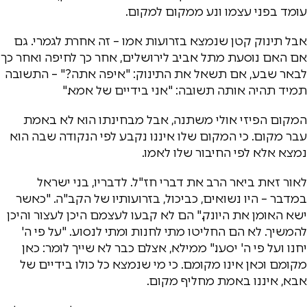
עומד בפני עצמו ונע ממקום למקום.
אבל תינוק קטן שנמצא בזרועות אמו – זה אחרת לגמרי. גם
אם האם נוסעת מתל אביב לירושלים, אחר כך לחיפה ואחר כך
לבאר שבע, אם תשאל את התינוק: "איפה אתה?" – התשובה
תמיד תהיה אותה תשובה: "אני בידיים של אמא."
המקום הפיזי אולי משתנה, אבל מבחינתו הוא לא באמת
עבר מקום. כי המקום שלו איננו נקבע לפי הנקודה שבה הוא
נמצא אלא לפי החיבור שלו לאמו.
לאור זאת ביאר הרב את דברי חז"ל. לדבריו, בני ישראל
במדבר – היו נשואים, כביכול, בזרועותיו של הקב"ה. "כאשר
ישא האומן את היונק." הם לא קבעו לעצמם היכן לעצור והיכן
להמשיך. לא הם החליטו מתי לחנות ומתי לנסוע. "על פי ה'
יחנו ועל פי ה' יסעו." ממילא, אצלם כבר לא שייך לומר: כאן
מקומם וכאן אינו מקומם. כי מי שנמצא כל כולו בידיים של
אבא, איננו באמת מחליף מקום.