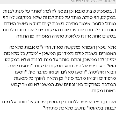
אילוסטרציה, צילום: פלאש 90
1. במסכת שבת מובא וכן נפסק להלכה: 'סותר על מנת לבנות
במקומו, הוי סותר. סותר על מנת לבנות שלא במקומו, לא הוי
סותר.' כלומר: איסור סתירה בשבת קיים דווקא כאשר האדם
הורס כדי לבנות מחדש באותו המקום. אבל אם כוונתו לבנות
במקום אחר, אין זו מלאכת סתירה האסורה מן התורה.
אלא שכאן הגמרא מתקשה מאוד. הרי ל"ט אבות מלאכה
האסורים בשבת כולם נלמדו מן המשכן – 'מכדי, כל מלאכות
ילפינן להו ממשכן, והתם סותר על מנת לבנות שלא במקומו
הוא!' – עם ישראל היה נוסע ממקום למקום: "ויסעו ממרה
ויבואו אילימה", "ויסעו מאלים ויבואו מדבר סין", "ויסעו
מרפידים ויבואו מדבר סיני" וכן הלאה לאורך כל מסעות
המדבר. מפרקים כאן ובונים שם. המשכן לא נשאר קבוע
באותו מקום.
ואם כן, כיצד אפשר ללמוד מן המשכן שדווקא "סותר על מנת
לבנות במקומו" נחשב מלאכת סתירה?