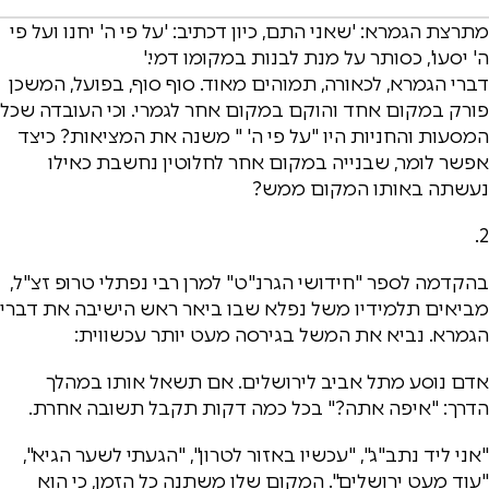
מתרצת הגמרא: 'שאני התם, כיון דכתיב: 'על פי ה' יחנו ועל פי
ה' יסעו', כסותר על מנת לבנות במקומו דמי.'
דברי הגמרא, לכאורה, תמוהים מאוד. סוף סוף, בפועל, המשכן
פורק במקום אחד והוקם במקום אחר לגמרי. וכי העובדה שכל
המסעות והחניות היו "על פי ה' " משנה את המציאות? כיצד
אפשר לומר, שבנייה במקום אחר לחלוטין נחשבת כאילו
נעשתה באותו המקום ממש?
2.
בהקדמה לספר "חידושי הגרנ"ט" למרן רבי נפתלי טרופ זצ"ל,
מביאים תלמידיו משל נפלא שבו ביאר ראש הישיבה את דברי
הגמרא. נביא את המשל בגירסה מעט יותר עכשווית:
אדם נוסע מתל אביב לירושלים. אם תשאל אותו במהלך
הדרך: "איפה אתה?" בכל כמה דקות תקבל תשובה אחרת.
"אני ליד נתב"ג", "עכשיו באזור לטרון", "הגעתי לשער הגיא",
"עוד מעט ירושלים". המקום שלו משתנה כל הזמן, כי הוא