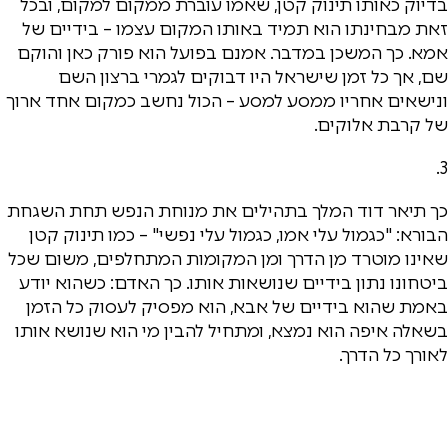
בדיוק כאותו תינוק קטן, שאמו עוברת ממקום למקום, ובכל
זאת מבחינתו הוא תמיד באותו המקום עצמו – בידיים של
אמא. כך המשכן במדבר. אמנם בפועל הוא פורק כאן והוקם
שם, אך כל זמן שישראל היו דבוקים לגמרי ברצון השם
ונישאים אחריו ממסע למסע – הכול נחשב כמקום אחד ארוך
של קרבת אלוקים.
3.
כך תיאר דוד המלך בתהילים את מנוחת הנפש תחת השגחת
הבורא: "כגמול עלי אמו, כגמול עלי נפשי" – כמו תינוק קטן
שאינו מוטרד מן הדרך ומן המקומות המתחלפים, משום שכל
ביטחונו נתון בידיים שנושאות אותו. כך האדם: כשהוא יודע
באמת שהוא בידיים של אבא, הוא מפסיק לעסוק כל הזמן
בשאלה איפה הוא נמצא, ומתחיל להבין מי הוא שנושא אותו
לאורך כל הדרך.