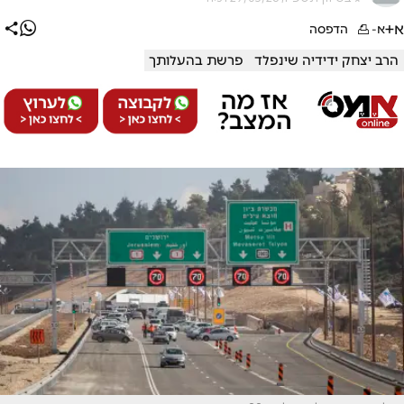
א+
א-
הדפסה
הרב יצחק ידידיה שינפלד
פרשת בהעלותך