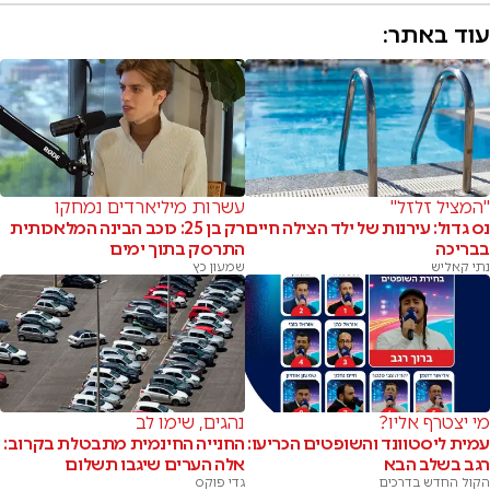
עוד באתר:
"המציל זלזל"
עשרות מיליארדים נמחקו
נס גדול: עירנות של ילד הצילה חיים
רק בן 25: כוכב הבינה המלאכותית
בבריכה
התרסק בתוך ימים
נתי קאליש
שמעון כץ
מי יצטרף אליו?
נהגים, שימו לב
עמית ליסטוונד והשופטים הכריעו:
החנייה החינמית מתבטלת בקרוב:
רגב בשלב הבא
אלה הערים שיגבו תשלום
הקול החדש בדרכים
גדי פוקס