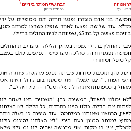
לראשונה
הבת שלי המתה בידיים"
שמעון כץ
יוסי חיים מימון
חמישה בני אדם הוגדרו נפגעי חרדה והם מטופלים על ידי
מד"א, עוד שלושה נפצעו לאחר שנפלו כשרצו למרחב מוגן,
ביניהם פצועה קל בת 65, שפונתה לבית החולים ברזילי.
מבית החולין ברזילי נמסר: במהלך הלילה הגיעו לבית החולים
חמישה נפגעי חרדה. סה"כ הגיעו שישה נפגעים. כולם במצב
קל טופלו ושוחררו.
רינת כהן, תושבת שדרות שביתה נפגע מרקטה, שחזרה את
רגעי הפחד: "רצנו לממ"ד ואז שמענו בום גדול. ראינו אש
מהחלון, וכשפתחנו את הדלת של הממ"ד – הכול היה לבן".
"לא יכולנו לנשום", המשיכה כהן. "השכנים באו לעזור לנו
לפתוח את הדלת. כולנו היינו בחרדות, כל הלילה לא הצלחנו
לישון, הרגשנו שאנחנו במלחמה". עוד סיפרה כי בעלה נותר
מחוץ למרחב המוגן בעת הירי: "לא הצלחנו להיכנס כולנו
לממ"ד, אין בו מקום. אני מרגישה שהיה לנו נס גלוי שלא