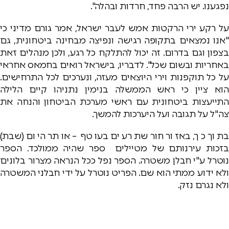
נפגענו. יש הרבה פחד, חרדות ובהלה".
על רקע ירי הרקטות אמש לעבר ישראל, אמר גורם מדיני כי
"אנו נמצאים בתקופה רגישה ונפיצה מבחינה ביטחונית, גם
בצפון וגם בדרום. זה יכול להתלקח כל רגע, ולכן מנהלים זאת
באחריות ובשום שכל". לדבריו, בישראל רואים בחמאס אחראי
על כל תוקפנות וירי היוצאים מעזה, ונערכים לכל התרחישים.
הוא ציין כי ראש הממשלה בנימין נתניהו קיים הלילה
התייעצות ביטחונית עם ראשי מערכת הביטחון והנחה את
צה"ל על תגובה ועל היערכות להמשך.
בתוך כך, באזור חורשת רעים בעוטף – אותר היום (שבת)
בזכות עירנותם של מטיילים ספר שהיה ממולכד. הספר
נוטרל ע"י חבלן משטרה. הספר נפל ככל הנראה מצרור בלונים
ולא ידוע ממתי הוא שם. הפריט נוטרל על ידי חבלני המשטרה
ולא נגרם נזק.