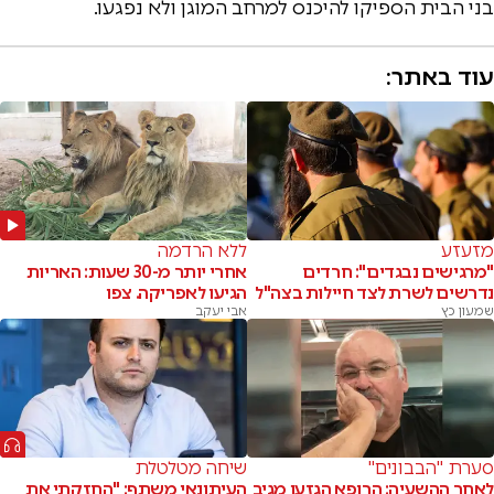
בני הבית הספיקו להיכנס למרחב המוגן ולא נפגעו.
עוד באתר:
מזעזע
ללא הרדמה
"מרגישים נבגדים": חרדים
אחרי יותר מ-30 שעות: האריות
נדרשים לשרת לצד חיילות בצה"ל
הגיעו לאפריקה. צפו
שמעון כץ
אבי יעקב
סערת "הבבונים"
שיחה מטלטלת
לאחר ההשעיה: הרופא הגזען מגיב
העיתונאי משתף: "החזקתי את