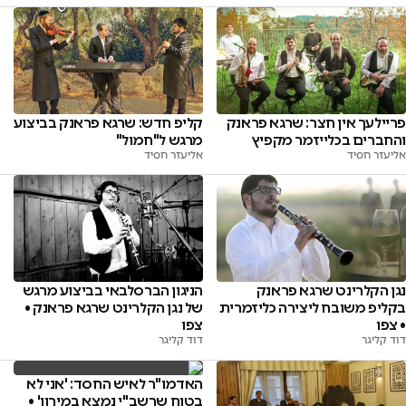
קליפ חדש: שרגא פראנק בביצוע
פריילעך אין חצר: שרגא פראנק
מרגש ל"חמול"
והחברים בכלייזמר מקפיץ
אליעזר חסיד
אליעזר חסיד
נגן הקלרינט שרגא פראנק
הניגון הברסלבאי בביצוע מרגש
בקליפ משובח ליצירה כליזמרית
של נגן הקלרינט שרגא פראנק •
• צפו
צפו
דוד קליגר
דוד קליגר
האדמו"ר לאיש החסד: 'אני לא
בטוח שרשב"י נמצא במירון' •