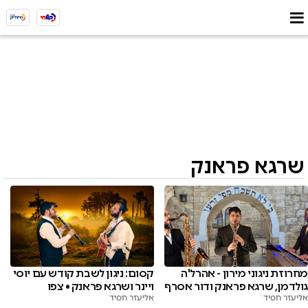
שרגא פראנק
מחרוזת ניגוני מירון - אהרל'ה
קסום: ניגון לשבת קודש עם יוסי
גולדמן, שרגא פראנק ודור אסרף
ויינר ושרגא פראנק⁩ • צפו
אליעזר חסיד
אליעזר חסיד