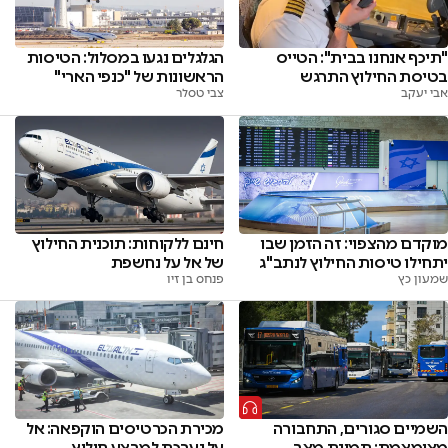
"תיכף אנחנו בבית": הטייס
הגלגלים נגעו במסלול: הטיסות
בטיסת החילוץ התרגש
הראשונות של "כנפי הארי"
אבי יעקב
צבי טסלר
מוקדם מהצפוי: זה הזמן שבו
חינם ללקוחות: תוכנית החילוץ
יתחילו טיסות החילוץ לנתב"ג
של אל על נחשפת
שמעון כץ
פנחס בן זיו
השמיים סגורים, התחבורה
מכירת הכרטיסים הוקפאה: אל
מצומצמת: תמונת מצב
על נערכת למבצע חילוץ