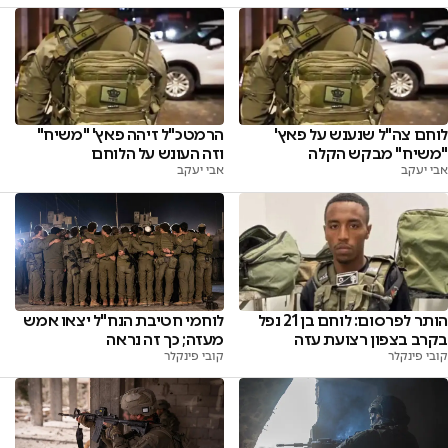
לוחם צה"ל שנענש על פאץ'
הרמטכ"ל זיהה פאץ' "משיח"
"משיח" מבקש הקלה
וזה העונש על הלוחם
אבי יעקב
אבי יעקב
הותר לפרסום: לוחם בן 21 נפל
לוחמי חטיבת הנח"ל יצאו אמש
בקרב בצפון רצועת עזה
מעזה; כך זה נראה
קובי פינקלר
קובי פינקלר