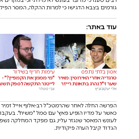
גורמים בצבא הדגישו כי למרות ההקלה, המסר הפיקו
עוד באתר:
אסון בלתי נתפס
עימות חריף בשידור
טרגדיה אחרי האירוסין: מאיר
"מי מממן את הקמפיין?" -
שער ז"ל נהרג בתאונת רייזר
לייטנר התקשה לספק תשוב
אלי יעקובוביץ
צבי טסלר
הפרשה החלה לאחר שהרמטכ"ל רב-אלוף אייל זמיר הב
כאשר על מדיו הופיע פאץ' עם סמל "משיח". בעקבות
הגדוד קיבל הערה פיקודית.