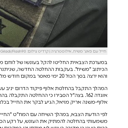
חייל עם פאצ' משיח, אילוסטרציה | קרדיט צילום: Michael Giladi/Flash90
במערכת הצבאית החליטו להקל בעונשו של לוחם מ
הכיתוב "משיח". בעקבות ההחלטה החדשה, שניתנה בד
והוא ירצה בסך הכול 20 ימי מאסר במקום חודש מלא.
המהלך התקבל בהחלטת אלוף פיקוד הדרום יניב ע
אוגדה 162. בצה"ל הסבירו כי ההחלטה התקב
אלוף-משנה אריק מויאל, הגיע לבקר את החייל בכלא
לפי הודעת הצבא, במהלך השיחה עם המח"ט "החייל ל
משמעותי בהחלטה להמתיק את העונש, על רקע הסע
רבים טענו כי מדובר בעונש לא מידתי וכי במקרים 