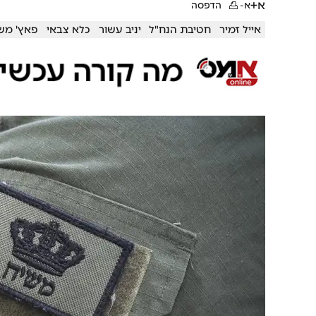
א+
א-
הדפסה
אייל זמיר
חטיבת הנח"ל
יניב עשור
כלא צבאי
פאץ' מש