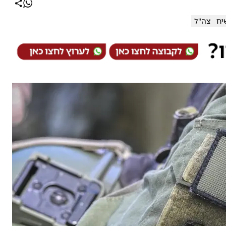
יח
צה"ל