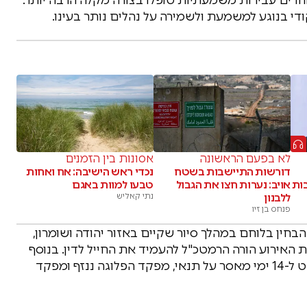
די בנוגע למשמעת ולשמירה על נהלים נותר בעינו.
לא בפעם הראשונה
אסונות בין הזמנים
דורשות התיישבות בשטח
נכדי ראש הישיבה: אח ואחות
ות
אויב: נערות חצו את הגבול
טבעו למוות באגם
ללבנון
נתי קאליש
פנחס בן זיו
חין בלוחם במהלך סיור שקיים באזור יהודה ושומרון,
 האירוע הורה הרמטכ"ל להעמיד את החייל לדין. בנוסף
לעונש המאסר שנגזר עליו, גם מפקד המחלקה נשפט ל-14 ימי מאסר על תנאי, מפקד הפלוגה ננזף ומפקד