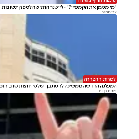
עימות חריף בשידור
"מי מממן את הקמפיין?" - לייטנר התקשה לספק תשובות
צבי טסלר
למרות ההצהרה
המפלגה החדשה ממשיכה להסתבך: שלטי חוצות טרם הוסר
פנחס בן זיו