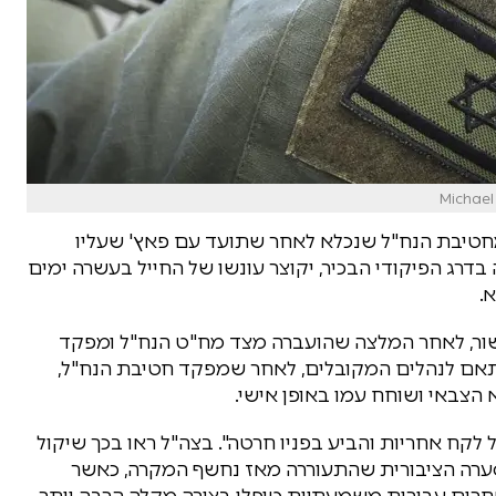
חטיבת הנח"ל שנכלא לאחר שתועד עם פאץ' שעליו
רג הפיקודי הבכיר, יקוצר עונשו של החייל בעשרה ימים
שור, לאחר המלצה שהועברה מצד מח"ט הנח"ל ומפקד
לה בהתאם לנהלים המקובלים, לאחר שמפקד חטיבת הנח"ל,
 הצבאי ושוחח עמו באופן אישי.
קח אחריות והביע בפניו חרטה". בצה"ל ראו בכך שיקול
רה הציבורית שהתעוררה מאז נחשף המקרה, כאשר
אחרים עבירות משמעתיות טופלו בצורה מקלה הרבה יותר.