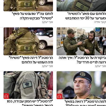
לוחם צה"ל שנענש על פאץ'
הלוחם עם פאצ' ה'משיח'
"משיח" מבקש הקלה
מערער על 30 ימי המחבוש
אבי יעקב
קובי אליה
הרמטכ"ל זיהה פאץ' "משיח"
ביקורת על הרמטכ"ל: איך אתה
וזה העונש על הלוחם
רוצה לגייס חרדים?
אבי יעקב
אבי יעקב
"לרמטכ"ל יש המון עבודה, כמו
למה הרמטכ"ל רואה בפאץ'
לטפל בפאצ' משיח"
משיח "מרד ערכי בצה"ל"?