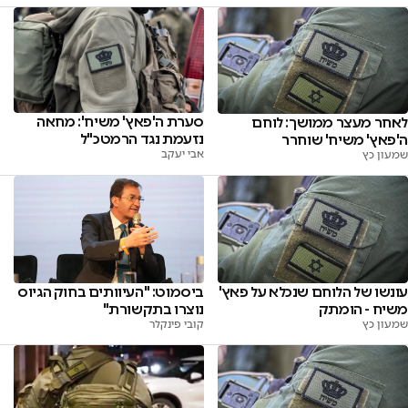
סערת ה'פאץ' משיח': מחאה
לאחר מעצר ממושך: לוחם
נזעמת נגד הרמטכ"ל
ה'פאץ' משיח' שוחרר
אבי יעקב
שמעון כץ
עונשו של הלוחם שנכלא על פאץ'
ביסמוט: "העיוותים בחוק הגיוס
משיח - הומתק
נוצרו בתקשורת"
שמעון כץ
קובי פינקלר