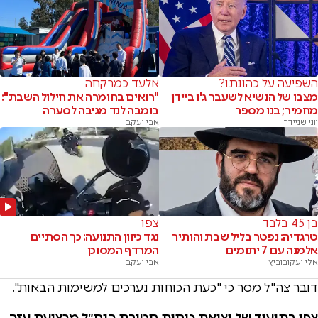
השפיעה על כהונתו?
אלעד כמרקחה
מצבו של הנשיא לשעבר ג'ו ביידן
"רואים בחומרה את חילול השבת":
מחמיר; בנו מספר
בומבה לנד מגיבה לסערה
יוני שניידר
אבי יעקב
בן 45 בלבד
צפו
טרגדיה: נפטר בליל שבת והותיר
נגד כיוון התנועה: כך הסתיים
אלמנה עם 7 יתומים
המרדף המסוכן
אלי יעקובוביץ
אבי יעקב
דובר צה"ל מסר כי "כעת הכוחות נערכים למשימות הבאות".
צפו בתיעוד של יציאת כוחות חטיבת הנח״ל מרצועת עזה