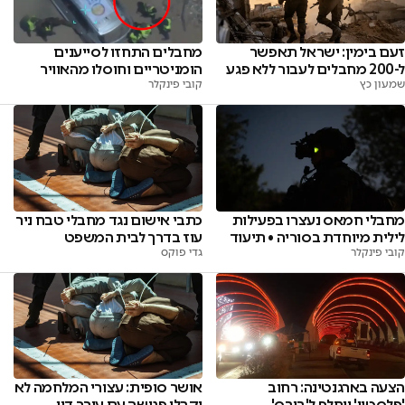
זעם בימין: ישראל תאפשר
מחבלים התחזו לסייענים
ל-200 מחבלים לעבור ללא פגע
הומניטריים וחוסלו מהאוויר
שמעון כץ
קובי פינקלר
מחבלי חמאס נעצרו בפעילות
כתבי אישום נגד מחבלי טבח ניר
לילית מיוחדת בסוריה • תיעוד
עוז בדרך לבית המשפט
קובי פינקלר
גדי פוקס
הצעה בארגנטינה: רחוב
אושר סופית: עצורי המלחמה לא
'פלסטין' יוחלף ל'ביבס'
יקבלו פגישה עם עורך דין