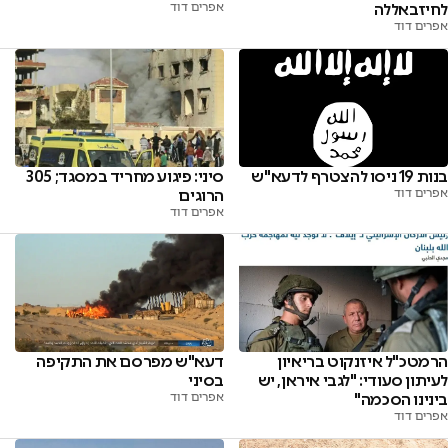
אפרים דוד
לחיזבאללה
אפרים דוד
בנות 19 ניסו להצטרף לדעא"ש
סיני: פיגוע מחריד במסגד; 305
אפרים דוד
הרוגים
אפרים דוד
הרמטכ"ל איזנקוט בריאיון
דעא"ש מפרסם את התקיפה
לעיתון סעודי: "לגבי איראן, יש
בסיני
בינינו הסכמה"
אפרים דוד
אפרים דוד