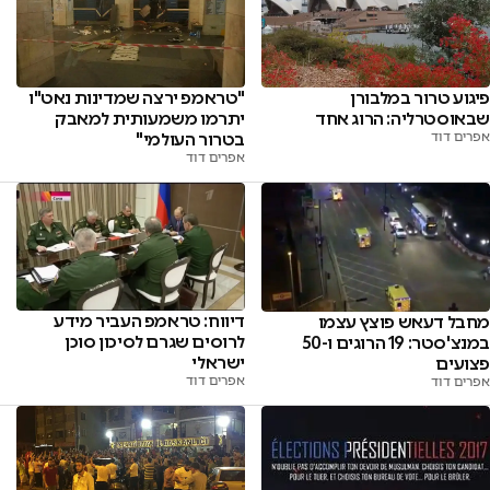
פיגוע טרור במלבורן
"טראמפ ירצה שמדינות נאט"ו
שבאוסטרליה: הרוג אחד
יתרמו משמעותית למאבק
אפרים דוד
בטרור העולמי"
אפרים דוד
דיווח: טראמפ העביר מידע
מחבל דעאש פוצץ עצמו
לרוסים שגרם לסיכון סוכן
במנצ'סטר: 19 הרוגים ו-50
ישראלי
פצועים
אפרים דוד
אפרים דוד