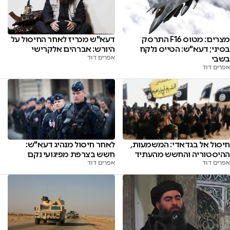
מצרים: מטוס F16 התרסק
דעא"ש מכריז לאחר החיסול על
בסיני; דעא"ש: הטייס נלקח
היורש: אברהים אלקרישי
בשבי
אפרים דוד
אפרים דוד
לאחר חיסול מנהיג דעא"ש:
חיסול אל בגדאדי: המשמעות,
חשש בצרפת מפיגועי נקם
ההיסטוריה והחשש מהעתיד
אפרים דוד
אפרים דוד