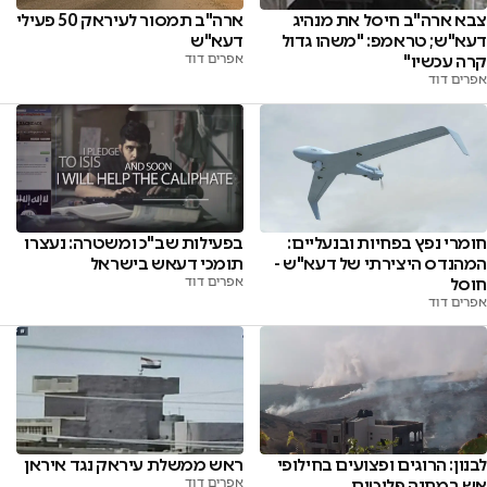
צבא ארה"ב חיסל את מנהיג
ארה"ב תמסור לעיראק 50 פעילי
דעא"ש; טראמפ: "משהו גדול
דעא"ש
קרה עכשיו"
אפרים דוד
אפרים דוד
חומרי נפץ בפחיות ובנעליים:
בפעילות שב"כ ומשטרה: נעצרו
המהנדס היצירתי של דעא"ש -
תומכי דעאש בישראל
חוסל
אפרים דוד
אפרים דוד
לבנון: הרוגים ופצועים בחילופי
ראש ממשלת עיראק נגד איראן
אש במחנה פליטים
אפרים דוד