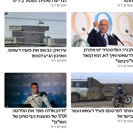
חוסל
הודיעו רשמית: מוסול בידינו
אפרים דוד
אפרים דוד
לבכיר הפלסטיני יש פתרון
עיראק: כבשנו את מעוז דעאש,
לדעאש ואיך לא, הוא קשור
הארגון הגיע לסופו
ל"כיבוש"
אפרים דוד
אפרים דוד
"חיזבאללה מפר את החלטה
הותר לפרסום: פעיל דעאש נעצר
1701 של מועצת הביטחון של
בישראל
האו"ם"
אפרים דוד
אפרים דוד