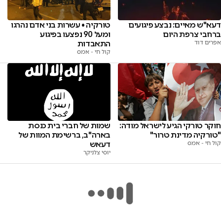
טורקיה • עשרות בני אדם נהרגו
דעא"ש מאיים: נבצע פיגועים
ומעל 90 נפצעו בפיגוע
ברחבי צרפת היום
התאבדות
אפרים דוד
קול חי - אמס
חוקר טורקי הגיע לישראל מודה:
שמות של חברי בית כנסת
"טורקיה מדינת טרור"
בארה"ב, ברשימת המוות של
קול חי - אמס
דעאש
יוסי צלניקר