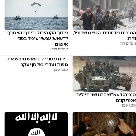
הסורים מדווחים: הטייס שהופל,
מתוך הקו הירוק: ריחף והצטרף
נהרג
לדעאש; עכשיו עומד בפני
אפרים דוד
אישום
אפרים דוד
דיווח מסוריה: דעאש חיפש את
גופות נעדרי סולטן יעקב
מוטי סבן
סוריה: דעא''ש הרגו שני חיילים
אמריקנים
מוטי סבן