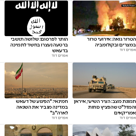
הטרור גואה: אירועי טרור
הותר לפרסום: שלושה תושבי
במצרים ובקולומביה
ברטעה נעצרו בחשד לתמיכה
אפרים דוד
בדעאש
אפרים דוד
תמונת מצב: הציר השיעי, איראן
חמינאי: "הפיגוע של דעאש
והמזל"ט שהפציץ כוחות
במדינה מגביר את השנאה
אמריקאים
לארה"ב"
אפרים דוד
אפרים דוד