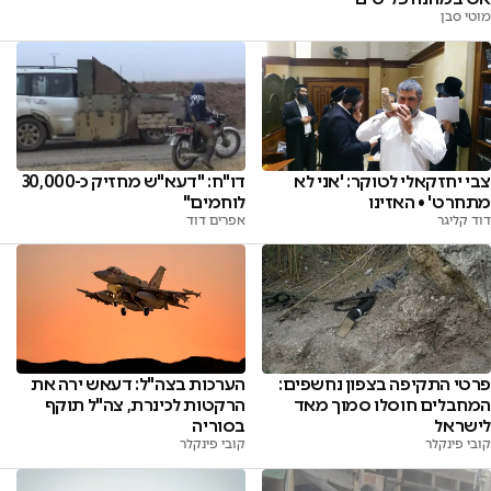
מוטי סבן
צבי יחזקאלי לטוקר: 'אני לא
דו"ח: "דעא"ש מחזיק כ-30,000
מתחרט' • האזינו
לוחמים"
דוד קליגר
אפרים דוד
פרטי התקיפה בצפון נחשפים:
הערכות בצה"ל: דעאש ירה את
המחבלים חוסלו סמוך מאד
הרקטות לכינרת, צה"ל תוקף
לישראל
בסוריה
קובי פינקלר
קובי פינקלר