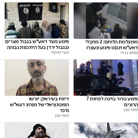
פיגוע מצד דאע"ש בגבול מצרים
ממצלמת הלוחם: 2 מחבלי
ובגבול ירדן בעל היתכנות גבוהה
דאע"ש תכננו פיגוע ונעצרו
קובי פינקלר
פנחס בן זיו
פיגוע טרור בוינה: לפחות 7
דיווח בעיראק: יורשו
הרוגים
הפוטנציאלי של מנהיג דעא"ש
מוטי סבן
נלכד
מוטי סבן