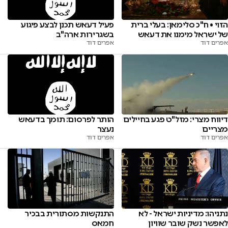
הזוי • ח"כ סלימאן: בעלי ברית
פעיל דעאש תכנן לבצע פיגוע
של ישראל מימנו את דעאש
בשגרירות ארה"ב
אפרים דוד
אפרים דוד
דיווח מצרי: מזל"ט פגע בחיילים
הותר לפרסום: תומך בדעאש
מצריים
נעצר
אפרים דוד
אפרים דוד
התנקשות מסתורית בבכיר
נתניהו: מדיניות ישראל - לא
חמאס
לאפשר נשק שובר שוויון