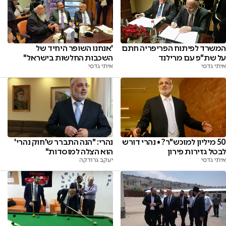
המשרד לפיתוח הפריפריה חתם
'אנחנו השופר היחיד של
על שת"פ עם מרילנד
השכבות החלשות בישראל"
איתי גדסי
איתי גדסי
50 מיליון למוכש"ר? • נהרי דורש
נהרי: "הנה התברר ש'חוק נהרי'
לבטל גזירות פירון
הוא הצלה למוסדות"
איתי גדסי
יעקב גרודקה