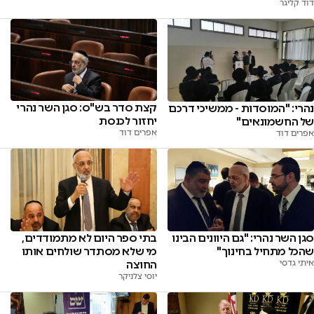
דוד קליגר
קצת סדר בש"ס: סגן השר נהרי
נהרי: "המוסדות - ממשיכי דרכם
יחזור לכנסת
של החשמונאים"
אפרים דוד
אפרים דוד
סגן השר נהרי: "גם היוונים הבינו
בתי ספר היום לא מתמודדים,
שהכל מתחיל בחינוך"
מי שלא מסתדר שולחים אותו
איתי גדסי
החוצה
יוסי צלניקר