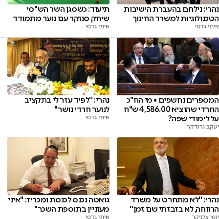
נהרי: נילחם בהעברת הישיבות
תיעוד: כשסגן השר הש"סי
הטכנולוגיות למשרד החינוך
שיחק סנוקר עם נוער מתמודד
איתי גדסי
איתי גדסי
המספרים נחשפים • מי הח"כ
נהרי: ''לפיד עזר לי בתקציב
החרדי שהוציא 4,586.00 ש"ח
לנוער חרדי נושר''
על לימודי שפה?
איתי גדסי
יעקב גרודקה
נהרי: ''לא מתחרט על משרד
גואטה נכנס לכנסת ומכריז: "איני
הרווחה, לא בזבזתי שם זמן''
מעוניין בתוספת השכר"
יוסי צלניקר
איתי גדסי