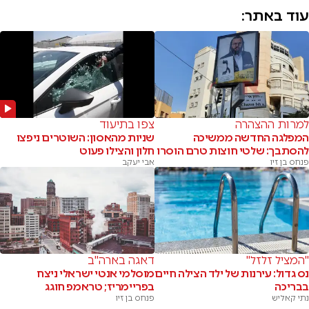
עוד באתר:
למרות ההצהרה
צפו בתיעוד
המפלגה החדשה ממשיכה
שניות מהאסון: השוטרים ניפצו
להסתבך: שלטי חוצות טרם הוסרו
חלון והצילו פעוט
פנחס בן זיו
אבי יעקב
"המציל זלזל"
דאגה בארה"ב
נס גדול: עירנות של ילד הצילה חיים
מוסלמי אנטי ישראלי ניצח
בבריכה
בפריימריז; טראמפ חוגג
נתי קאליש
פנחס בן זיו