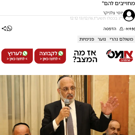
מחוייבים להם"
יוסי צלניקר
י"ג בכסלו תשע"ז, 13/12/16 12:12
א+
א-
הדפסה
משולם נהרי
נוער
פנימיות