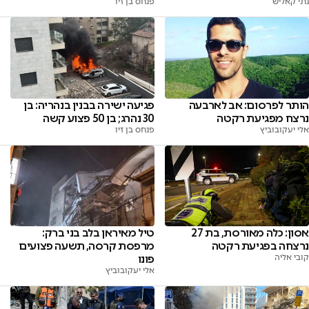
נתי קאליש
פנחס בן זיו
פגיעה ישירה בבנין בנהריה: בן
הותר לפרסום: אב לארבעה
30 נהרג; בן 50 פצוע קשה
נרצח מפגיעת רקטה
פנחס בן זיו
אלי יעקובוביץ
אסון: כלה מאורסת, בת 27
טיל מאיראן בלב בני ברק:
נרצחה בפגיעת רקטה
מרפסת קרסה, תשעה פצועים
קובי אליה
פונו
אלי יעקובוביץ