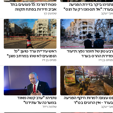
נתניהו ביקר בזירת הפגיעה
מטח למרכז: 15 פצועים בתל
בערד: "אל תסמכו רק על הנס"
אביב וזירות בפתח תקווה
אבי יעקב
שמעון כץ
רבע טון של חומר נפץ: תיעוד
ראש עיריית ערד טוען: "כל
מזירת ההרס בערד
הנפגעים לא שהו במרחב מוגן"
פנחס בן זיו
פנחס בן זיו
נס עצום: למרות היקף הפגיעה
נתניהו: "ערב קשה מאוד
בערד - אין הרוגים בס"ד
במערכה על עתידנו"
אבי יעקב
שלמה ריזל