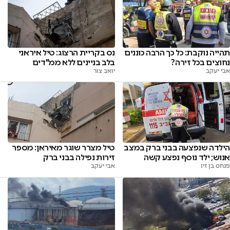
תהייה נוקבת: כל כך הרבה כוננים
נס בקריית הרצוג: טיל איראני
נחוצים בכל זירה?
בלב בניינים ללא ממ"דים
אבי יעקב
יואב צור
הילדה שנפצעה בבני ברק במצב
טיל מצרר שוגר מאיראן: מספר
אנוש; ילד נוסף נפצע קשה
זירות נפילה בבני ברק
פנחס בן זיו
אבי יעקב