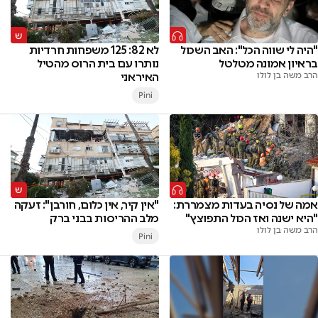
"היה לי שווה הכל": האב השכול
לא 82: 125 משפחות חרדיות
בראיון אמונה מטלטל
נותרו עם בית הרוס מהטיל
הרב משה בן לולו
האיראני
Pini
אמה של נסיה בעדות מצמררת:
"אין קיר, אין כלום, חורבן": זעקה
"היא ישנה ואז הכול התפוצץ"
מלב ההריסות בבני ברק
הרב משה בן לולו
Pini