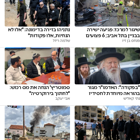
שיגור למרכז: פגיעה ישירה
נתניהו בזירה בדימונה: "אלו לא
בבניין בתל אביב; 6 פצועים
הנחיות, אלו פקודות"
פנחס בן זיו
שלמה ריזל
"בפקודה": האדמו"ר מגור
סמוטריץ' הנחה את מס רכוש:
בהוראה מיוחדת לחסידיו
"לחתוך בירוקרטיה"
נתי קאליש
אבי יעקב