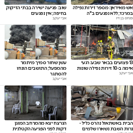
אש מאיראן: מספר זירות נפילה
שוב: פגיעה ישירה בבתי הזיקוק
במרכז; ללא נפגעים ב"ה
בחיפה; אין נפגעים
פנחס בן זיו
אבי יעקב
13 פצועים בבאר שבע: רגעי
עשן שחור סמיך מיתמר
אימה ב-10 זירות נפילה שונות
מהמפעל; התושבים הונחו
אבי יעקב
להסתגר
אבי יעקב
הבית באשתאול נהרס כליל -
הנרצח יצא מהמרחב המוגן
נרות השבת נשארו שלמים
דקות לפני הפגיעה הקטלנית