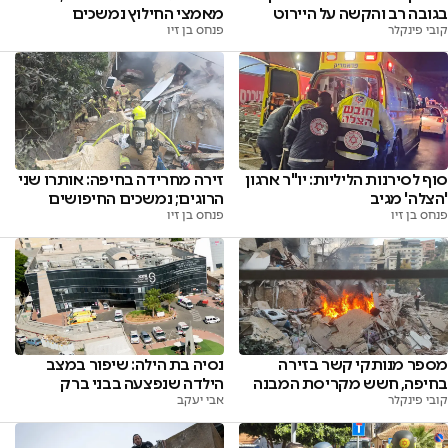
בגובה רב והקשה על היירוט
מאמצי החילוץ נמשכים
קובי פינקלר
פנחס בן זיו
סוף לסירנות הליליות: יו"ר ארגון
זירה מחרידה בחיפה: אותרו שני
'הצלה' מגיב
הרוגים; נמשכים החיפושים
פנחס בן זיו
פנחס בן זיו
מספר מנותקי קשר בזירה
נסיה בת הילה: שיפור במצב
בחיפה, חשש מקריסת המבנה
הילדה שנפצעה בבני ברק
קובי פינקלר
אבי יעקב