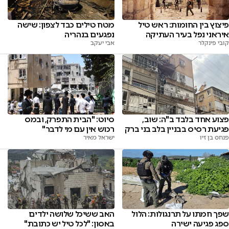
פיצוץ בין החומות: ראש טיל
מטח טילים כבד לצפון: שישה
איראני נפל בעיר העתיקה
נפגעים בנהריה
קובי פינקלר
אבי יעקב
פצוע אחד בלבד ב"ה: שוב,
סיוט: "הבית התפרק, ובמס
פגיעת רסיס בבניין בלב בני ברק
רכוש אין עם מי לדבר"
פנחס בן זיו
ישראל מאיר
שפך חמתו על תרנגולות: הלול
האב ששיכל שלושה ילדים
ספג פגיעה ישירה
באסון: "לכל טיל יש כתובת"