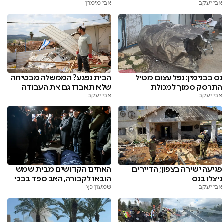
אבי יעקב
אבי מימרן
נס בבנימין: נפל עצום מטיל
הבית נפגע? הממשלה מבטיחה
התרסק סמוך למכולת
שלא תאבדו גם את העבודה
אבי יעקב
אבי יעקב
פגיעה ישירה בצפון; הדיירים
האחים הקדושים מבית שמש
ניצלו בנס
הובאו לקבורה, האב ספד בבכי
אבי יעקב
שמעון כץ