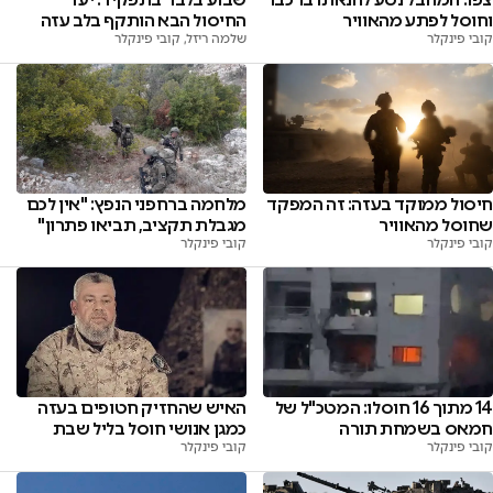
וחוסל לפתע מהאוויר
החיסול הבא הותקף בלב עזה
קובי פינקלר
שלמה ריזל, קובי פינקלר
חיסול ממוקד בעזה: זה המפקד
מלחמה ברחפני הנפץ: "אין לכם
שחוסל מהאוויר
מגבלת תקציב, תביאו פתרון"
קובי פינקלר
קובי פינקלר
14 מתוך 16 חוסלו: המטכ"ל של
האיש שהחזיק חטופים בעזה
חמאס בשמחת תורה
כמגן אנושי חוסל בליל שבת
קובי פינקלר
קובי פינקלר