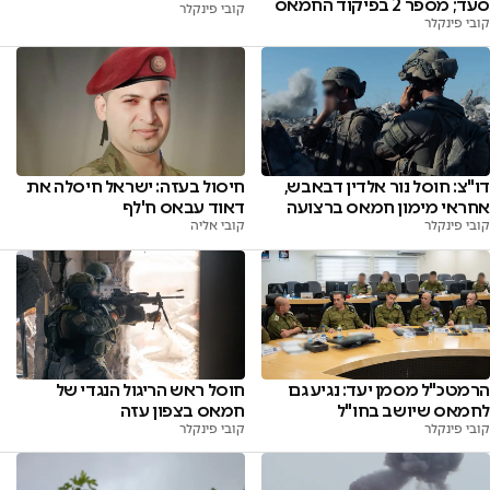
סעד; מספר 2 בפיקוד החמאס
קובי פינקלר
קובי פינקלר
דו"צ: חוסל נור אלדין דבאבש,
חיסול בעזה: ישראל חיסלה את
אחראי מימון חמאס ברצועה
דאוד עבאס ח'לף
קובי פינקלר
קובי אליה
הרמטכ"ל מסמן יעד: נגיע גם
חוסל ראש הריגול הנגדי של
לחמאס שיושב בחו"ל
חמאס בצפון עזה
קובי פינקלר
קובי פינקלר