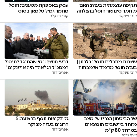
תקיפה עוצמתית בעזה: האם
עסק באספקת מטענים: חוסל
מוחמד סינוואר חוסל בהצלחה
מחמד גמיל סלמאן בסוס
קובי פינקלר
קובי פינקלר
דרעי חושף: "מי שהתנגד לחיסול
עשרות מחבלים חוסלו בלבנון |
רמטכ"ל הגי'אהד היה אייזנקוט"
בעזה חוסל מחמוד אלמבחוח
אפרים דוד
קובי פינקלר
שר הביטחון הכריז על מצב
גל תקיפות נוסף ברצועה: 5
מיוחד ביישובים הנמצאים
הרוגים בעזה מבוקר
במרחק 80 ק"מ
אפרים דוד
איתי גדסי