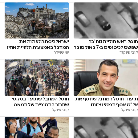
חוסל ראש חוליית נוח'בה
ישראל ניסתה לפתות את
שפשט לכיסופים ב-7 באוקטובר
המחבל באמצעות הלוויית אחיו
קובי פינקלר
יוני שניידר
תיעוד: חוסל המחבל שחטף את
חוסל המחבל שתועד בטקסי
אל"מ אסף חממי וצוותו
שחרור החטופים של חמאס
קובי פינקלר
קובי פינקלר