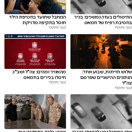
החיסולים בעזה נמשכים: בכיר
המחבל שתועד בחטיפת הילד
בחטיבת רפיח של חמאס
חוסל בתקיפה מדויקת
קובי פינקלר
קובי פינקלר
שלוש חזיתות, שבוע אחד:
מהאוויר ומהים: צה"ל ושב"כ
הנתונים ההישגיים שפרסם
חיסלו בכירים בחמאס
צה"ל
קובי פינקלר
קובי פינקלר
צפו: המחבל נסע להנאתו ברכבו
שבוע בלבד בתפקיד: יעד