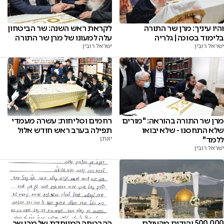
והיו עיניך: מרן שר התורה
לקראת ראש השנה: שר הביטחון
בלימוד בסוכה | גלריה
עלה למעונו של מרן שר התורה
ישראל רובין
ישראל רובין
מרן שר התורה בהוראה: "מורים
רחמים וסליחות: עשרה מעמדי
שלא התחסנו - שלא יבואו
תפילה בערב ראש חודש אלול
ללמד"
יונתן
ישראל רובין
ההבטחה המיוחדת של מרן שר
500,000 יהודים מהעולם