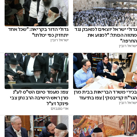
גדולי ישראל יוצאים למאבק נגד
גדולי הדור בקריאה: "שכל אחד
מתווה הכותל: "למנוע את
יתחזק כפי יכולתו"
החרפה"
ישראל רובין
ישראל רובין
צפו: מעמד סיום הש"ס לע"נ
בכירי משרד הבריאות בבית מרן
מרן ראש הישיבה הרב נתן צבי
הגר"ח קנייבסקי | צפו בתיעוד
פינקל זצ"ל
ישראל רובין
ארי טננבוים