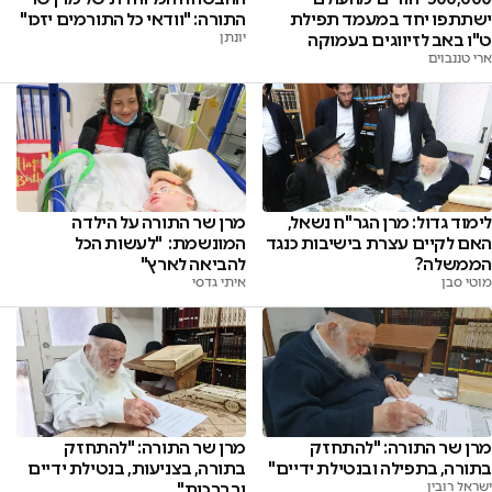
התורה: "וודאי כל התורמים יזכו"
ישתתפו יחד במעמד תפילת
יונתן
ט"ו באב לזיווגים בעמוקה
ארי טננבוים
לימוד גדול: מרן הגר"ח נשאל,
מרן שר התורה על הילדה
האם לקיים עצרת בישיבות כנגד
המונשמת: "לעשות הכל
הממשלה?
להביאה לארץ"
מוטי סבן
איתי גדסי
מרן שר התורה: "להתחזק
מרן שר התורה: "להתחזק
בתורה, בתפילה ובנטילת ידיים"
בתורה, בצניעות, בנטילת ידיים
ישראל רובין
ובברכות"