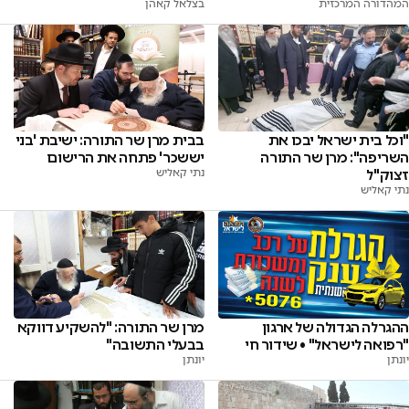
המהדורה המרכזית
בצלאל קאהן
"וכל בית ישראל יבכו את
בבית מרן שר התורה: ישיבת 'בני
השריפה": מרן שר התורה
יששכר' פתחה את הרישום
זצוק"ל
נתי קאליש
נתי קאליש
ההגרלה הגדולה של ארגון
מרן שר התורה: "להשקיע דווקא
"רפואה לישראל" • שידור חי
בבעלי התשובה"
יונתן
יונתן