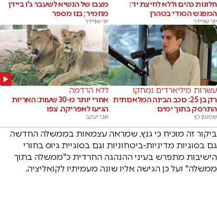
חלונות כהים וללא לחיצת יד:
מצבו של הנשיא לשעבר ג'ו ביידן
המפגש הסודי בטהרן
מחמיר; בנו מספר
יוני שניידר
יוני שניידר
עשרות מיליארדים נמחקו
ללא הרדמה
רק בן 25: כוכב הבינה המלאכותית
אחרי יותר מ-30 שעות: האריות
התרסק בתוך ימים
הגיעו לאפריקה. צפו
שמעון כץ
אבי יעקב
ביקור זה מוכיח כי גנץ, שמראה עצמאות בממשלה החדשה
גם בסוגיות מדיניות-ביטחוניות וגם בסוגיית גיוס בחורי
הישיבות מתפרש בעיני ההנהגה החרדית כ"ממשלה בתוך
ממשלה" ועל כן הגישה אליו שונה מעמיתיו לקואליציה.