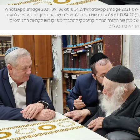
WhatsApp Image 2021-09-06 at 10.54.27|WhatsApp Image 2021-09-
06 at 10.54.27 (1) ערב ראש השנה ה'תשפ"ב: שר הביטחון בני גנץ עלה למעונו
של מרן שר התורה הגר"ח קנייבסקי להתברך מפי קודשו לקראת החג הימים
הנוראים הבעל"ט