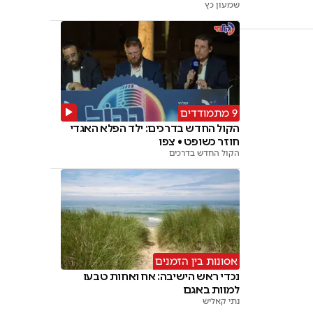
שמעון כץ
9 מתמודדים
הקול החדש בדרכים: ילד הפלא האגדי
חוזר כשופט • צפו
הקול החדש בדרכים
אסונות בין הזמנים
נכדי ראש הישיבה: אח ואחות טבעו
למוות באגם
נתי קאליש