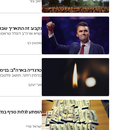
יואב צור
נקבע: זה התאריך שבו 
נשיא ארה"ב דונלד טראמפ
שמעון כץ
טרגדיה בארה"ב: בנימין בן ה-27 נה
בנימין רוזנר, תושב פלטב
אבי יעקב
הופתע לגלות סניף בנק
ישראל פריי