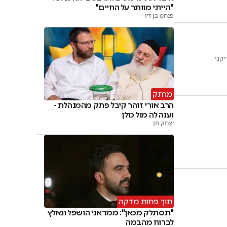
"הייתי מוותר על החיים"
פנחס בן זיו
קני
מרתק
הרב אורי זוהר קיבל פתק מהמנהלת -
וענה לה מול כולן
יצחק חן
תוך פחות מדקה
"תסתלק מכאן": ממדאני הושפל ונאלץ
לברוח מהבמה