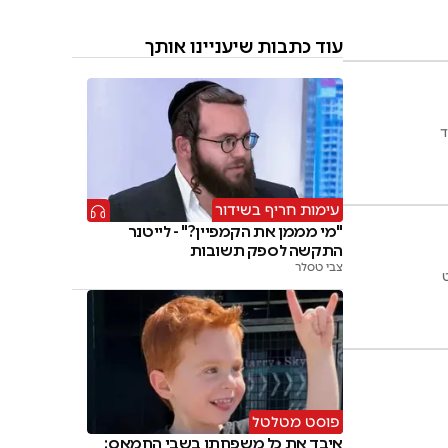
עוד כתבות שיעניינו אותך
ד
עימות חריף בשידור
"מי מממן את הקמפיין?" - לייטנר
התקשה לספק תשובות
צבי טסלר
פוסט מטלטל
איבד את כל משפחתו בשבי החמאס: