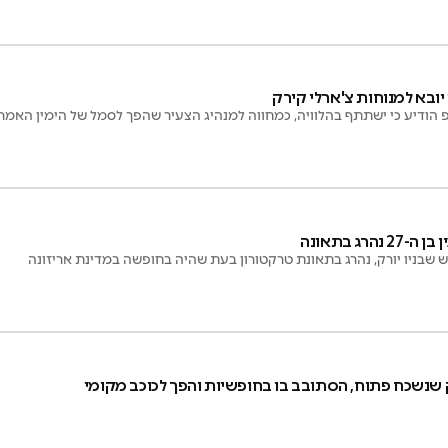
יובא למנוחות צ'ארלי קירק
 הודיע כי ישתתף בהלוויה, כמחווה למנהיג הצעיר שהפך לסמל של הימין האמרי
רג בתאונה
וש שבניו יורק, נהרג בתאונת טרקטורון בעת שהיה בחופשה במדינת אריזונה
 שנשכח פתוח, הסתובב בו בחופשיות והפך לכוכב מקומי