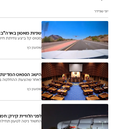
יוני שניידר
שניות מאסון בארה"ב:
מטוס קל ביצע נחיתת חירו
שמעון כץ
הישג: הסנאט המדינתי 
לאחר שהצעת ההחלטה בעד 
שמעון כץ
לפני הלוויית קירק: חמ
החשוד ניסה לטעון תחילה 