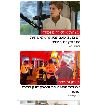
עשרות מיליארדים נמחקו
רק בן 25: כוכב הבינה המלאכותית
התרסק בתוך ימים
שמעון כץ
ה' נתן וה' לקח
טרגדיה: הפעוט צבי וויסמן נחנק בביתו
ונפטר
נתי קאליש