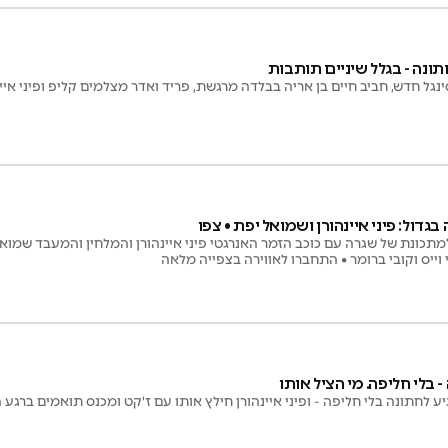
חתונה - בגלל שיניים תותבות
נגל חדש, חביב חיים בן אריה בבלדה מרגשת, פריד ואדר מצלמים קליפ ופיני איי
גדול: פיני איינהורן ושמואל יפת • צפו
מתכונת של שגרה עם כוכב הזמר האנרגטי פיני איינהורן והמלחין והמעבד שמואל 
וייס וקובי ברומר • התחברו לאווירה בצפייה מלאה
 בלי חליפה. מי הציל אותו
יע לחתונה בלי חליפה - ופיני איינהורן חילץ אותו עם ז'קט ומכנס תואמים ברגע 