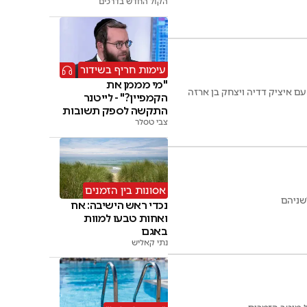
הקול החדש בדרכים
עימות חריף בשידור
"מי מממן את
 עם איציק דדיה ויצחק בן ארזה
הקמפיין?" - לייטנר
התקשה לספק תשובות
צבי טסלר
אסונות בין הזמנים
שניהם
נכדי ראש הישיבה: אח
ואחות טבעו למוות
באגם
נתי קאליש