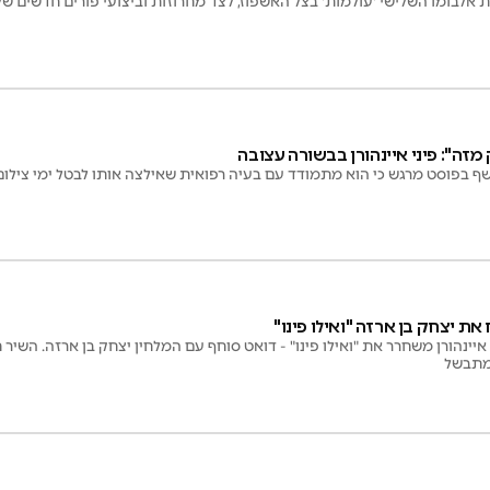
את אלבומו השלישי 'עולמות' בצל האשפוז, לצד מחרוזות וביצועי פורים חדשים ש
זה": פיני איינהורן בבשורה עצובה
חשף בפוסט מרגש כי הוא מתמודד עם בעיה רפואית שאילצה אותו לבטל ימי צילום
 את יצחק בן ארזה "ואילו פינו"
איינהורן משחרר את "ואילו פינו" - דואט סוחף עם המלחין יצחק בן ארזה. השיר
מתבשל