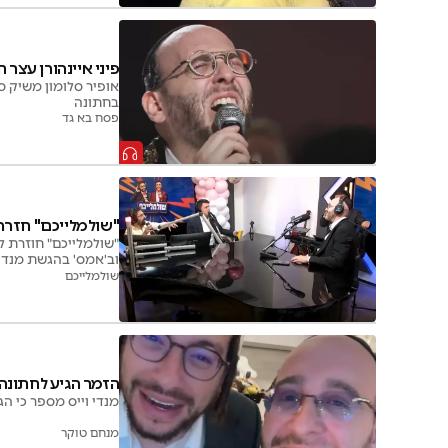
פיני איינהורן עצר 
אופיר סלומון משיק סי
בחתונה
פסח בא גד
"שולמלייכם" חזרה ב
"שולמלייכם" חוזרת ל
וב'אמס' בהגשת מנדי 
שולמלייכם
הזמר הגיע לחתונה -
מנדי וייס מספר כי הג
מנחם טוקר