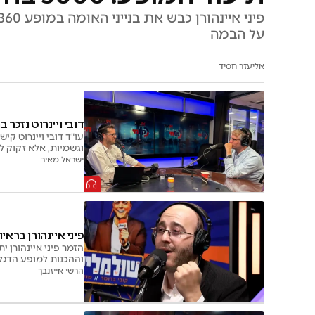
על הבמה
אליעזר חסיד
דובי ויינרוט נזכר 
עו"ד דובי ויינרוט קיש
וגשמיות, אלא זקוק ל
ישראל מאיר
פיני איינהורן בראיו
הזמר פיני איינהורן 
וההכנות למופע הדגל 
הרשי אייזנבך