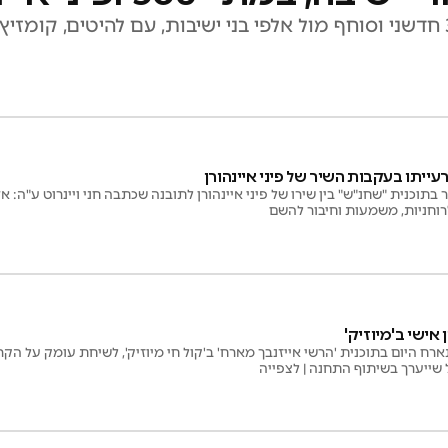
פיני איינהורן כבש את בנייני האומה במופע 360 חדשני וסוחף מול אלפי בני ישיבות, עם 
ברעייתו בעקבות השיר של פיני איינהורן
ר בתוכנית "שחנ"ש" בין שירו של פיני איינהורן לתובנה שכתבה חני ויינרוט ע"ה: א
רוחניות, משמעות וחיבור להשם
ן אישי ב'מיוזיק'
יתארח היום בתוכנית 'הרשי אייזנבך מארח' ב'קול חי מיוזיק', לשיחת עומק על ה
שייערך בשיתוף התחנה | לצפייה