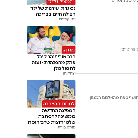
ל מיטב הזמרים
"המציל זלזל"
נס גדול: עירנות של ילד
הצילה חיים בבריכה
נתי קאליש
 קריטיים
מרתק
הרב אורי זוהר קיבל
פתק מהמנהלת - וענה
לה מול כולן
יצחק חן
 חושף טפח מהאלבום המגוון
למרות ההצהרה
המפלגה החדשה
ממשיכה להסתבך:
שלטי חוצות טרם הוסרו
פנחס בן זיו