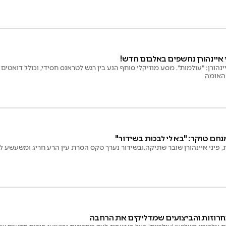
 איינהורן נחשפים באלבום חדש!
ינהורן: "עולמות". מסע מוזיקלי סוחף הנע בין רגש לטראנס חסידי, וכולל דואטים
 האומה
מנחם טוקר: "בא לי לבכות בשידור"
 פיני איינהורן שובר שתיקה.ובשידור נערך טקס הסרת עין הרע חריג ומשעשע ל
מחרוזות והביצועים שמדליקים את הרחבה