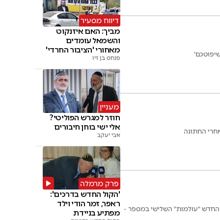
דיווח מסעיר
מביך: האם איזנקוט
והשמאל עומדים
מאחורי 'הציבור החרדי'
שיפוטכם'
פנחס בן זיו
מעניין
חוזר למגרש הפוליטי?
אלי ישי בוחן חיבורים
אחרי החתונה
אבי יעקב
פרק מרמלה
'הקול החדש בדרכים':
ראפר, זמר הודי וילד
ו החדש "עולמות" השלישי במספר -
מפתיע בניידת