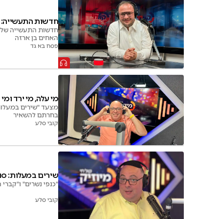
חדשות התעשייה: פי
חדשות התעשייה של "ז
האחים בן ארזה
פסח בא גד
מי עלה, מי ירד ומ
בחרתם להשאיר
קובי סלע
שירים במעלות: סוכ
"כנפי נשרים" ו"קברי 
קובי סלע