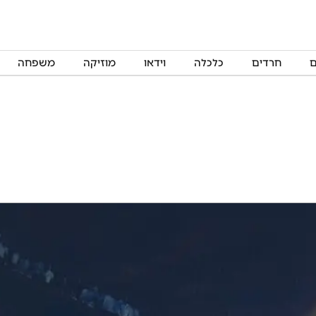
ם
חרדים
כלכלה
וידאו
מוזיקה
משפחה