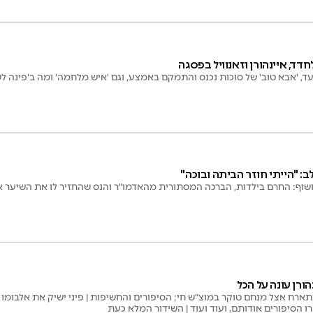
ד, איינהורן וזאנוויל בפסגה
עד, 'אבא טוב' של סוכות נכנס והתמקם באמצע, וגם 'איש מלחמה' ומה ב'פינה ל
 לב: "הייתי חוזר הביתה ובוכה"
ן חשוף: החרם בילדות, הברכה המסתורית מהאדמו"ר והנס שהחזיר לו את השיער 
הורן עונה על הכל
ומתארח אצל מנחם טוקר במוצ"ש חי; הסיפורים והחשיפות | פיני ישיק את אלבומ
ו הסיפורים אודותם, ועוד ועוד | השידור המלא כעת