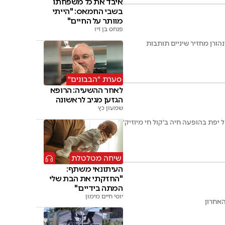
איבד את כל משפחתו
בשבי החמאס: "הייתי
מוותר על החיים"
פנחס בן זיו
נהורן מחזיר שיניים תותבות
סערת "הבבונים"
לאחר ההשעיה: הרופא
הגזען מגיב לראשונה
שמעון כץ
יפת בהופעה חיה ב'קול חי מיוזיק'
שיחה מטלטלת
העיתונאי משתף:
"החזקתי את הבת שלי
המתה בידיים"
יוסי חיים מימון
האחרון