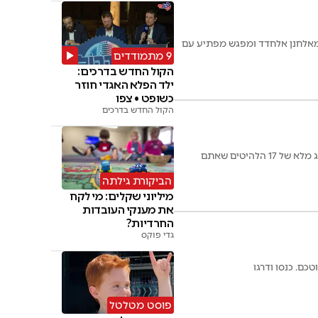
ם מאלחנן אלחדד ומפגש מפתיע עם
9 מתמודדים
הקול החדש בדרכים:
ילד הפלא האגדי חוזר
כשופט • צפו
הקול החדש בדרכים
מצעד "שירים במעלות": השירים המובילים לשבוע הנוכחי, עם כניסות חדשות, עזיבות מפתיעות ודירוג מלא של 17 הלהיטים שאתם
הביקורת גילתה
מיליוני שקלים: מי לקח
את מענקי העובדות
החרדיות?
גדי פוקס
כם. כנסו ודרגו
פוסט מטלטל