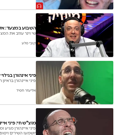
השבוע במצעד: אלחד
שי וינר עוזב את המצ
קובי סלע
פיני אינהורן בגילוי
פיני איינהורן בראיו
אליעזר חסיד
מוצ"ש חי: פיני איינ
פיני איינהורן מגיע 
יושמעו השירים ויסופר