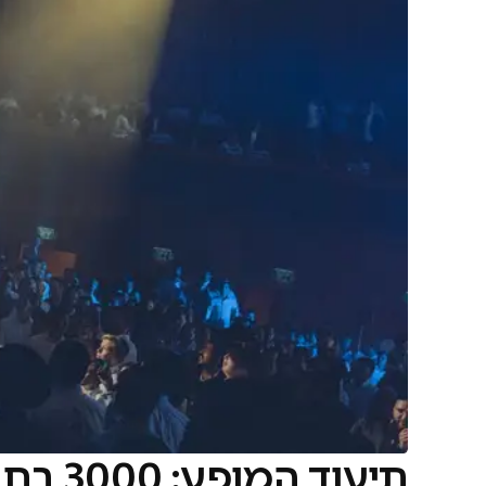
תיעוד המופע: 3000 בחורי ישיבה, במת 360° ופיני איינהורן