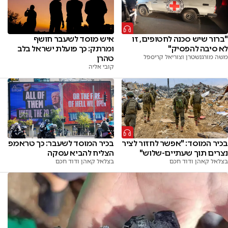
"ברור שיש סכנה לחטופים, זו
איש מוסד לשעבר חושף
לא סיבה להפסיק"
ומרתק: כך פועלת ישראל בלב
משה מורגנשטרן וצוריאל קריספל
טהרן
קובי אליה
בכיר המוסד: "אפשר לחזור לציר
בכיר המוסד לשעבר: כך טראמפ
נצרים תוך שעתיים-שלוש"
הצליח להביא עסקה
בצלאל קאהן ודוד חכם
בצלאל קאהן ודוד חכם