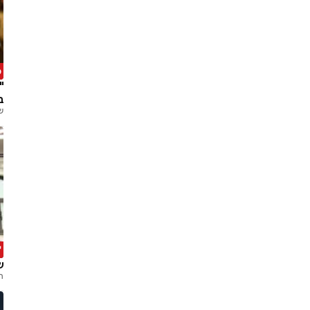
מ
"
ב
ש
'
ש
ה