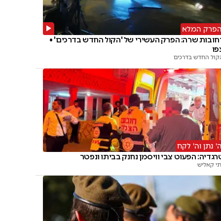
פרק המלא
חובות שרה: הפרק העשירי של 'הקול החדש בדרכים' •
פו
קול החדש בדרכים
' נתן וה' לקח
רגדיה: הפעוט צבי וויסמן נחנק בביתו ונפטר
תי קאליש