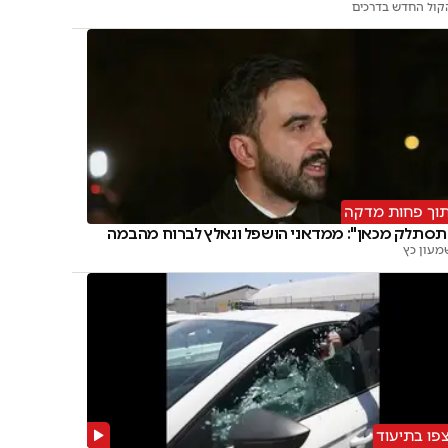
קול החדש בדרכים
וך פחות מדקה
תסתלק מכאן": ממדאני הושפל ונאלץ לברוח מהבמה
מעון כץ
פו בתיעוד