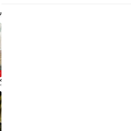
ע
ל
אחר
א