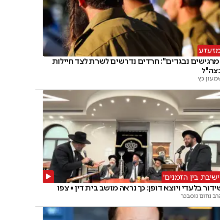
זעזע
מרגישים נבגדים": חרדים נדרשים לשרת לצד חיילות
צה"ל
מעון כץ
ישיבת בין הזמנים'
ידור בלעדי ויוצא דופן: כך נראה מושב בית דין • צפו
רב נחום נוסבכר