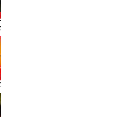
ה
ר
צ
ה
ה
ט
נ