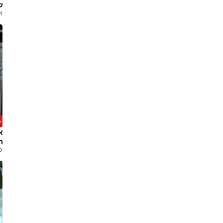
ש
א
פ
א
ה
פנ