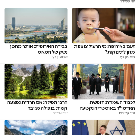
יוני שניידר
זעם באירופה: מי הרעיל צנצנות
בבירה האירופית: אותר מחסן
מזון לתינוקות?
נשק של חמאס
שמעון כץ
שמעון כץ
לכבוד השמחה: חופשת
הרבו תפילה: אם חרדית נפצעה
האדמו"ר באוסטריה נקטעה
קשות בנפילה מגובה
נתי קאליש
יוני שניידר