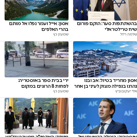
בהשתתפות סער: הוקם פורום
אסון: אייל ועמר נפלו אל מותם
שיח טרילטראלי
בהרי האלפים
שלמה ריזל
שמעון כץ
ירי בבית ספר באוסטריה:
אסון מחריד בטיול: אב ובנו
לפחות 8 הרוגים במקום
נהרגו בנפילה מצוק לעיני בן אחר
שמעון כץ
אלי יעקובוביץ
אוסטריה: בוטלה הרשעתו של
מיוחד: האדמו"ר מסערט ויז'ניץ