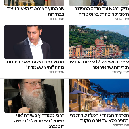
גליק ייפגש עם מנהיג המפלגה
שר החוץ האוסטרי הצעיר ניצח
הימנית קיצונית באוסטריה
בבחירות
איתי גדסי
אפרים דוד
עוצרות נשימה: 12 עיירות הנופש
מרגש • צפו: אלעד שער בחתונה
הנדירות של אירופה
בוינה "והיא שעמדה"
אתי קצבורג
אפרים דוד
הסיקור הצליח • המלון שהותקף
הרבי ממודזיץ בשירת 'אני
בכופר מלא עד אפס מקום
מאמין' בצימר של ר' נחמיה
יוסי צלניקר
רוטנברג