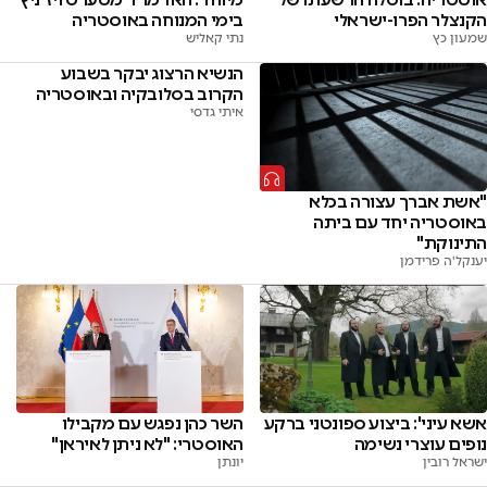
הקנצלר הפרו-ישראלי
בימי המנוחה באוסטריה
שמעון כץ
נתי קאליש
הנשיא הרצוג יבקר בשבוע
הקרוב בסלובקיה ובאוסטריה
איתי גדסי
"אשת אברך עצורה בכלא
באוסטריה יחד עם ביתה
התינוקת"
יענקל'ה פרידמן
אשא עיני': ביצוע ספונטני ברקע
השר כהן נפגש עם מקבילו
נופים עוצרי נשימה
האוסטרי: "לא ניתן לאיראן"
ישראל רובין
יונתן