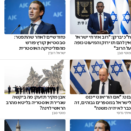
ח"כ יברקן: "רוב אזרחי ישראל
כחודשיים לאחר שהתפטר:
אין להם תו ירוק והמיעוט כופה
סבסטיאן קורץ פורש
על הרוב"
מהפוליטיקה האוסטרית
מוטי סבן
ישראל רובין
בנט: "אם הוריאנט ייכנס
אבן מקיר תזעק: מה ביקשה
לישראל במספרים גבוהים, זה
שגרירת אוסטריה בליטא מהרב
כבר לא יהיה משנה"
הראשי לוינה?
איתי גדסי
מוטי סבן