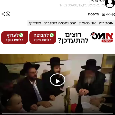
יוסי צלניקר
כ"ו באב תשע"ו, 30/08/16 17:02
א+
א-
הדפסה
אוסטריה
אני מאמין
הרב נחמיה רוטנברג
מודז'יץ