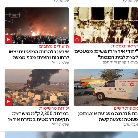
שמעון כץ
שמעון כץ
קריאה בפרסית
תיעודים נרחבים
"יהודי איראן חוששים; ממעטים
איראן בלהבות: המפגינים יצאו
לצאת לבית הכנסת"
לרחובות והציתו מבני ממשל
בצלאל קאהן ודוד חכם
שלמה ריזל
אסונות קשים
יכולות מרשימות
בת 8 נהרגה מפגיעת אוטובוס;
במרחק 2,300 ק"מ מישראל:
פעוטה נפצעה קשה
תקיפה דרמטית במזרח איראן
אבי יעקב
שלמה ריזל