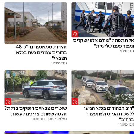
אל תתפתו: "שילם אלפי שקלים
ונעצר פעם שלישית"
זהירות ממאכערים: "כ־48
גודי סילמן
בחורים עצורים כעת בכלא
הצבאי"
גודי סילמן
"רוב הבחורים בכלא הגיעו
שוטרים צבאיים דופקים בדלת?
ללשכות הגיוס ולא נעצרו
זה מה שאתם צריכים לעשות
ברחוב"
בצלאל קאהן ודוד חכם
אבי מימרן