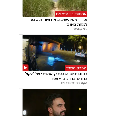
אסונות בין הזמנים
נכדי ראש הישיבה: אח ואחות טבעו
למוות באגם
נתי קאליש
הפרק המלא
רחובות שרה: הפרק העשירי של 'הקול
החדש בדרכים' • צפו
הקול החדש בדרכים