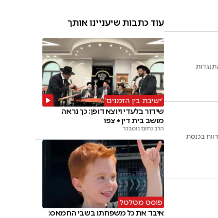
עוד כתבות שיעניינו אותך
התנגדות
'ישיבת בין הזמנים'
שידור בלעדי ויוצא דופן: כך נראה
מושב בית דין • צפו
הרב נחום נוסבכר
פוסט מטלטל
איבד את כל משפחתו בשבי החמאס: