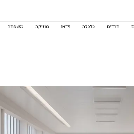
ם
חרדים
כלכלה
וידאו
מוזיקה
משפחה