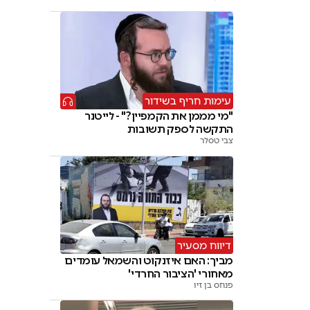
עימות חריף בשידור
"מי מממן את הקמפיין?" - לייטנר
התקשה לספק תשובות
צבי טסלר
דיווח מסעיר
מביך: האם איזנקוט והשמאל עומדים
מאחורי 'הציבור החרדי'
פנחס בן זיו