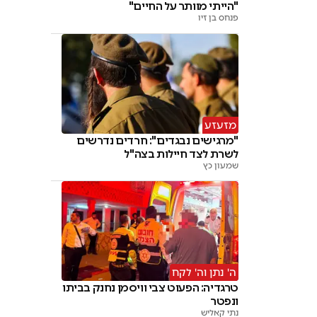
"הייתי מוותר על החיים"
פנחס בן זיו
מזעזע
"מרגישים נבגדים": חרדים נדרשים
לשרת לצד חיילות בצה"ל
שמעון כץ
ה' נתן וה' לקח
טרגדיה: הפעוט צבי וויסמן נחנק בביתו
ונפטר
נתי קאליש