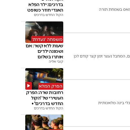
בדרכים: ילד הפלא
חמאס בשמחת תורה
האגדי חוזר כשופט
• צפו
הקול החדש בדרכים
משפחה 'נעדרת'
שעות ללא קשר: אם
ושמונה ילדים
, המחבל נעצר זמן קצר קודם לכן
אותרו בשלום
קובי אליה
הפרק המלא
רחובות שרה: הפרק
העשירי של 'הקול
לי בינה מלאכותית
החדש בדרכים' •
צפו
הקול החדש בדרכים