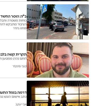
ב"ה: הוסר החשד 
כוחות משטרה וחבלני
הציבור מתבקש להתר
פנחס בינדר
תקרית קשה בלבנון
לוחם נהרג ממטען חב
קובי פינקלר
דרמה בנמל התעופ
כתב אישום הוגש נג
אבי יעקב