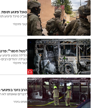
סוכל פיגוע תופת באמ
שב"כ סיכל פיגוע תופת. מידע
קובי פינקלר
"כשל חמור": פרטי
הלילה נמנע פיגוע ע
הצילה יהודים רבים מ
קובי פינקלר
הרב נזכר בפיגועי
"דברים שאנחנו לא ר
פנחס בינדר