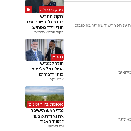
פרק מרמלה
'הקול החדש
בדרכים': ראפר, זמר
וח על חפץ חשוד שאותר באוטובוס;
הודי וילד מפתיע
בניידת
הקול החדש בדרכים
מעניין
חוזר למגרש
הפוליטי? אלי ישי
ילואים
בוחן חיבורים
אבי יעקב
אסונות בין הזמנים
נכדי ראש הישיבה:
אח ואחות טבעו
מאולתר
למוות באגם
נתי קאליש