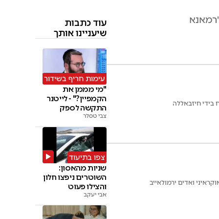
עוד כתבות
שיעניינו אותך
עימות חריף בשידור
"מי מממן את
הקמפיין?" - לייטנר
 בידי חיזבאללה
התקשה לספק
צבי טסלר
תשובות
צפו בתיעוד
שניות מהאסון:
השוטרים ניפצו חלון
קראיני ואדים ירמולאייב
והצילו פעוט
אבי יעקב