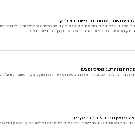
לחפץ חשוד באוטובוס בפאתי בני ברק
ם הוזעקו לרחוב קהילות יעקב פינת רימון בעיר התורה והחסידות בעקבות דיו
חק מהאזור ולהישמע להנחיות השוטרים | כך זה נראה במקום
: לוחם נהרג, נוספים נפצעו
לה בדרום לבנון. שבעה לוחמים נוספים נפצעו, בהם סגן מפקד האוגדה ומג"ד מ
ה: מטען חבלה אותר בתיק היד
ד תושב קליפורניה שנעצר לאחר שבבדיקה ביטחונית נמצאו בתיקו מטען חבלה 