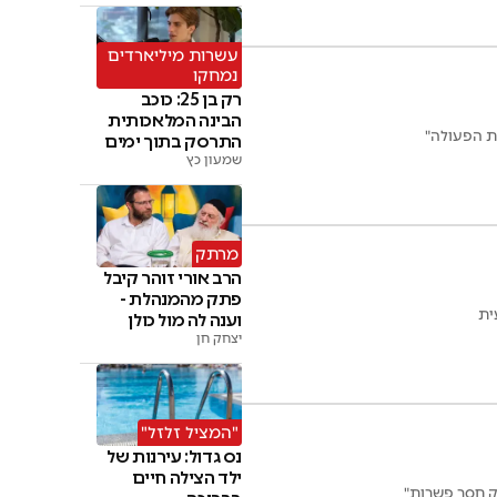
עשרות מיליארדים
נמחקו
רק בן 25: כוכב
הבינה המלאכותית
את הפעולה"
התרסק בתוך ימים
שמעון כץ
מרתק
הרב אורי זוהר קיבל
פתק מהמנהלת -
ית
וענה לה מול כולן
יצחק חן
"המציל זלזל"
נס גדול: עירנות של
ילד הצילה חיים
ק חסר פשרות"