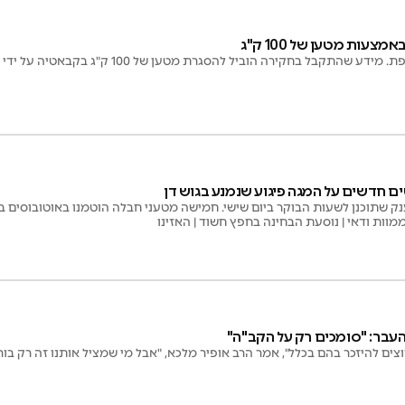
צעות מטען של 100 ק"ג
 שהתקבל בחקירה הוביל להסגרת מטען של 100 ק"ג בקבאטיה על ידי לוחמי צה"ל
ם חדשים על המגה פיגוע שנמנע בגוש דן
נק שתוכנן לשעות הבוקר ביום שישי. חמישה מטעני חבלה הוטמנו באוטובוסים בגו
מוות ודאי | נוסעת הבחינה בחפץ חשוד | האזינו
 העבר: "סומכים רק על הקב"ה"
וצים להיזכר בהם בכלל", אמר הרב אופיר מלכא, "אבל מי שמציל אותנו זה רק בור