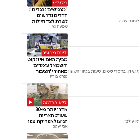
מזעזע
"מרגישים נבגדים":
חרדים נדרשים
לשרת לצד חיילות
בצה"ל
שמעון כץ
דיווח מסעיר
מביך: האם איזנקוט
והשמאל עומדים
מאחורי 'הציבור
ש דן. בחסדי שמים, טעות בכיוון השעון
החרדי'
פנחס בן זיו
ללא הרדמה
אחרי יותר מ-30
שעות: האריות
הגיעו לאפריקה. צפו
א עולם"
אבי יעקב