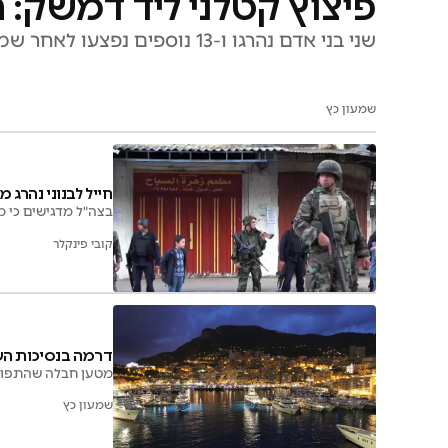
פיצוץ קטלני ליד דמשק: ה
שני בני אדם נהרגו ו-13 נוספים נפצעו לאחר שמטען חבלה התפוצץ באוטובוס נוסעים בעיירה הדרוזית ג'רמאנא
שמעון כץ
חייל לבנוני נהרג 
בצה"ל מדגישים כי 
קובי פינקלר
דרמה בנסיכות השק
מטען חבלה שהתפוצץ 
שמעון כץ