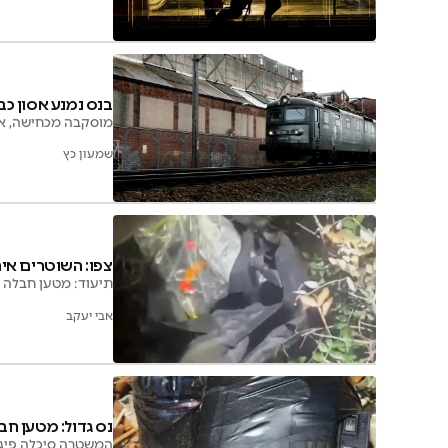
בנס נמנע אסון כב
מוסקבה מכחישה, אך 
שמעון כץ
צפו: השוטרים אי
תיעוד: מטען חבלה מ
אבי יעקב
נס גדול: מטען חב
המשטרה סיכלה פיגו