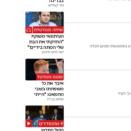
בבריכה
נתי קאליש
שיחה מטלטלת
העיתונאי משתף:
"החזקתי את הבת
גוע באמצעות מטען חבלה
שלי המתה בידיים"
יוסי חיים מימון
פוסט מטלטל
איבד את כל
משפחתו בשבי
רך הציר
החמאס: "הייתי
פנחס בן זיו
מוותר על החיים"
9 מתמודדים
הקול החדש