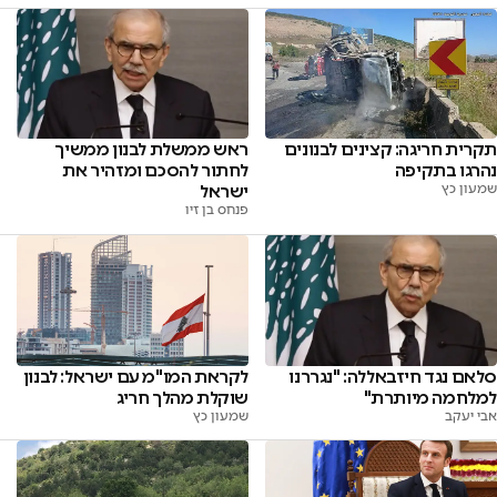
ראש ממשלת לבנון ממשיך
תקרית חריגה: קצינים לבנונים
לחתור להסכם ומזהיר את
נהרגו בתקיפה
ישראל
שמעון כץ
פנחס בן זיו
סלאם נגד חיזבאללה: "נגררנו
לקראת המו"מ עם ישראל: לבנון
למלחמה מיותרת"
שוקלת מהלך חריג
אבי יעקב
שמעון כץ