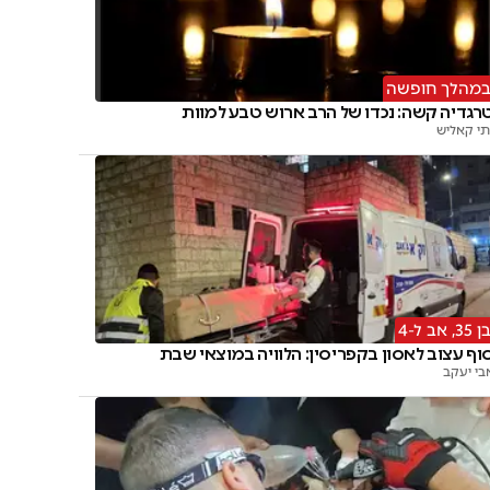
מהלך חופשה
רגדיה קשה: נכדו של הרב ארוש טבע למוות
תי קאליש
ן 35, אב ל-4
וף עצוב לאסון בקפריסין: הלוויה במוצאי שבת
בי יעקב