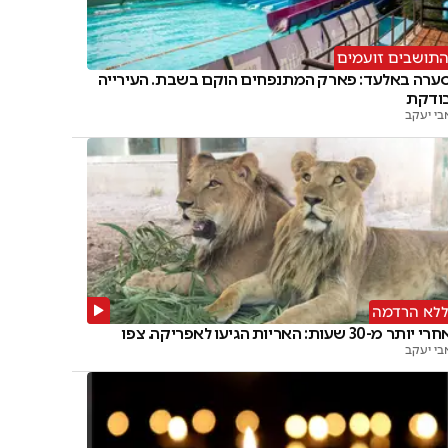
תושבים זועמים
ערה באלעד: פארק המתנפחים הוקם בשבת. העירייה
ודקת
בי יעקב
לא הרדמה
י יותר מ-30 שעות: האריות הגיעו לאפריקה. צפו
בי יעקב