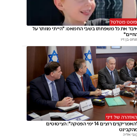
וסט מטלטל
יבד את כל משפחתו בשבי החמאס: "הייתי מוותר על
חיים"
נחס בן זיו
אזהרה של זיני
"האמריקנים רוצים 14 ימי הפסקה": הציטוטים
הקבינט
ובי אליה