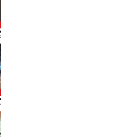
ב
ט
נ
ב
ס
א