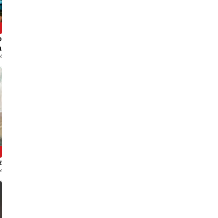
ה
ס
ב
א
ל
אחר
א