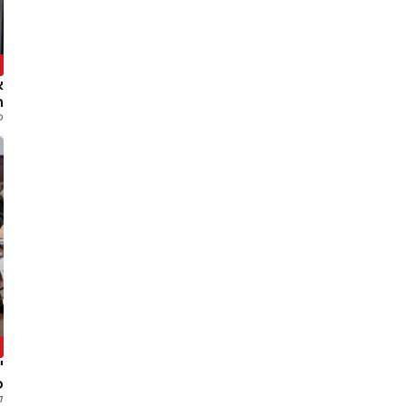
פ
א
ה
פ
ה
מ
ק