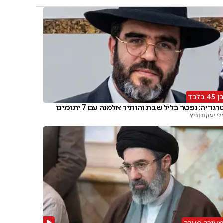
ן 45 בלבד
רגדיה: נפטר בליל שבת והותיר אלמנה עם 7 יתומים
לי יעקובוביץ
עורר סערה