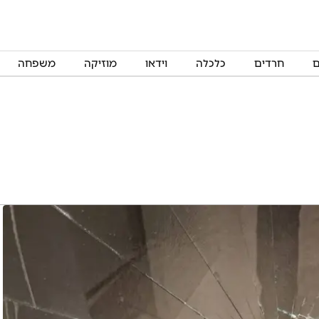
ם
חרדים
כלכלה
וידאו
מוזיקה
משפחה