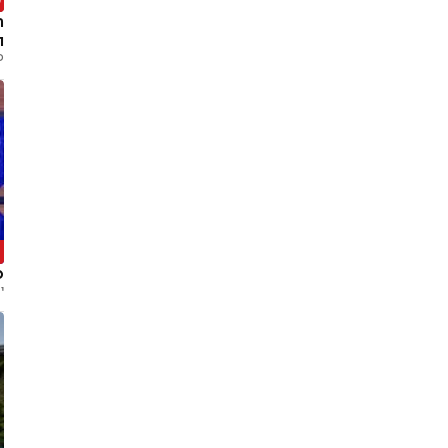
ו
פ
ה
מ
י