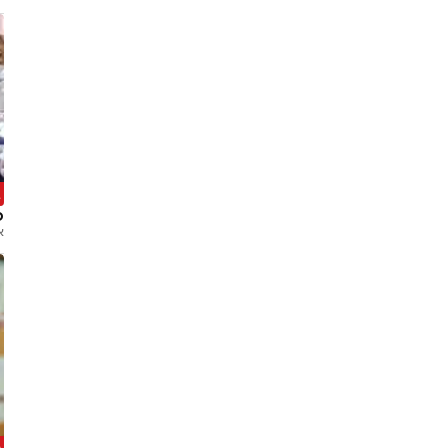
ב
ט
א
מ