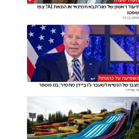
תיעוד ראשון של מוג'תבא חמינאי או הונאת AI? צפו
שפטו
נחס בן זיו
שפיעה על כהונתו?
צבו של הנשיא לשעבר ג'ו ביידן מחמיר; בנו מספר
וני שניידר