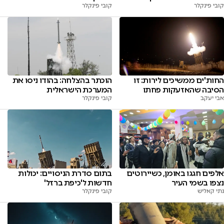
קובי פינקלר
קובי פינקלר
החות'ים ממשיכים לירות: זו
הוכתר בהצלחה: בהודו ניסו את
הסיבה שהאזעקות פחתו
המערכת הישראלית
אבי יעקב
קובי פינקלר
אלפים חגגו באומן, כשיירוטים
בתום סדרת הניסויים: יכולות
נצפו בשמי העיר
חדשות ל'כיפת ברזל'
נתי קאליש
קובי פינקלר