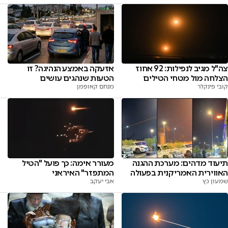
צה"ל מגיב לנפילות: 92 אחוז
אזעקה באמצע הנהיגה? זו
הצלחה מול מטחי הטילים
הטעות שנהגים עושים
קובי פינקלר
מנחם קאופמן
מעורר אימה: כך פועל "הטיל
תיעוד מדהים: מערכת ההגנה
המתפזר" האיראני
האווירית האמריקנית בפעולה
אבי יעקב
שמעון כץ