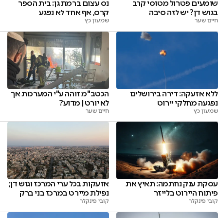
שומעים פטרול מטוסי קרב
נס עצום ברמת גן: בית הספר
בגוש דן? יש לזה סיבה
קרס, אף אחד לא נפגע
חיים שער
שמעון כץ
ללא אזעקה: דירה בירושלים
הכטב"מ זוהה ע"י המערכות אך
נפגעה מחלקי יירוט
לא יורט | מדוע?
שמעון כץ
חיים שער
עסקת ענק נחתמה: תאיץ את
אזעקות בכל ערי המרכז וגוש דן;
פיתוח היירוט בלייזר
נפילת מיירט במרכז בני ברק
קובי פינקלר
קובי פינקלר