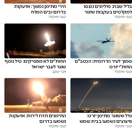
בליל שבת: מיליונים נכנסו
הירי מתימן נמשך: אזעקות
למקלטים בעקבות שיגור
בדרום ובים המלח
קובי פינקלר
קובי פינקלר
סמוך לעיר הדרומית: הכטב"ם
החות'ים לא מפסיקים: טיל נוסף
החות'י יורט
שוגר לעבר ישראל
קובי פינקלר
אבי יעקב
טיל ששוגר מתימן יורט:
התימנים חזרו לירות: אזעקות
פיצוצים נשמעו בבית שמש
נשמעו בדרום
קובי פינקלר
קובי פינקלר