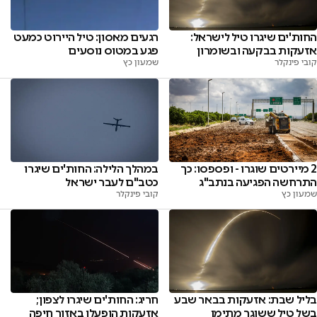
החות'ים שיגרו טיל לישראל:
רגעים מאסון: טיל היירוט כמעט
אזעקות בבקעה ובשומרון
פגע במטוס נוסעים
קובי פינקלר
שמעון כץ
2 מיירטים שוגרו - ופספסו: כך
במהלך הלילה: החות'ים שיגרו
התרחשה הפגיעה בנתב"ג
כטב"ם לעבר ישראל
שמעון כץ
קובי פינקלר
בליל שבת: אזעקות בבאר שבע
חריג: החות'ים שיגרו לצפון;
בשל טיל ששוגר מתימן
אזעקות הופעלו באזור חיפה