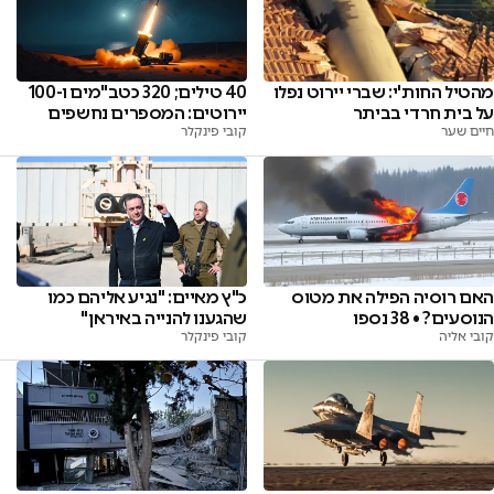
מהטיל החות'י: שברי יירוט נפלו
40 טילים; 320 כטב"מים ו-100
על בית חרדי בביתר
יירוטים: המספרים נחשפים
חיים שער
קובי פינקלר
האם רוסיה הפילה את מטוס
כ"ץ מאיים: "נגיע אליהם כמו
הנוסעים? • 38 נספו
שהגענו להנייה באיראן"
קובי אליה
קובי פינקלר