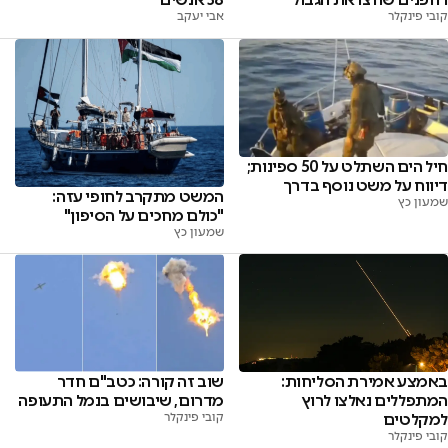
קובי פינקלר
אבי יעקב
חיל הים השתלט על 50 ספינות;
דיווח על משט נוסף בדרך
המשט מתקרב לחופי עזה:
שמעון כץ
"כולם מחכים על הסיפון"
שמעון כץ
באמצע אמירת הסליחות:
שוב זה קורה: כטב"ם חדר
המתפללים נאלצו לרוץ
מדרום, שיבושים בנמל התעופה
למקלטים
קובי פינקלר
קובי פינקלר