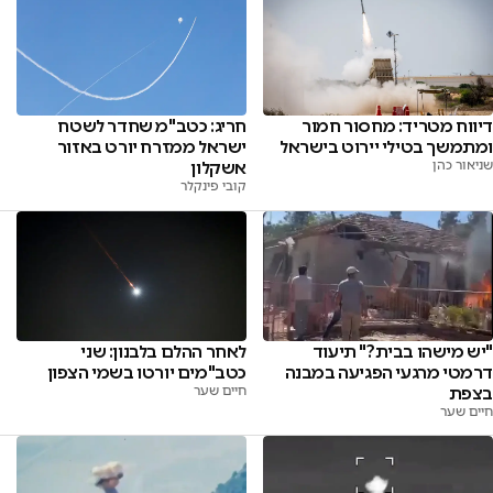
דיווח מטריד: מחסור חמור
חריג: כטב"מ שחדר לשטח
ומתמשך בטילי יירוט בישראל
ישראל ממזרח יורט באזור
שניאור כהן
אשקלון
קובי פינקלר
"יש מישהו בבית?" תיעוד
לאחר ההלם בלבנון: שני
דרמטי מרגעי הפגיעה במבנה
כטב"מים יורטו בשמי הצפון
בצפת
חיים שער
חיים שער