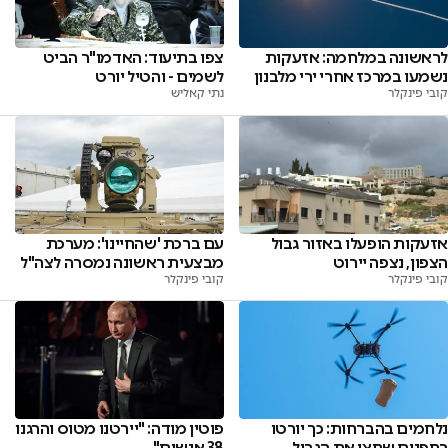
לראשונה במלחמה: אזעקות
צפו בתיעוד: האדמו"ר הביט
נשמעו במרכז אחרי ירי מלבנון
לשמים - והטיל יורט
קובי פינקלר
נתי קאליש
אזעקות הופעלו באזור גבול
עם ברכת 'שהחיינו': מערכת
הצפון, נצפה יירוט
מבצעית ראשונה נמסרה לצה"ל
קובי פינקלר
קובי פינקלר
נלחמים בהברחות: כך יורטו
פוטין מודה: "יירטנו מטוס והרגנו
רחפנים שחצו את הגבול
38 אנשים"