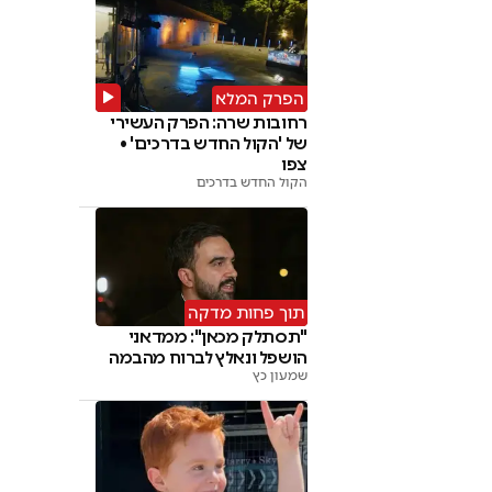
הפרק המלא
רחובות שרה: הפרק העשירי
של 'הקול החדש בדרכים' •
צפו
הקול החדש בדרכים
תוך פחות מדקה
"תסתלק מכאן": ממדאני
הושפל ונאלץ לברוח מהבמה
שמעון כץ