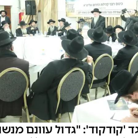
 'קודקוד': "גדול עוונם מנשו