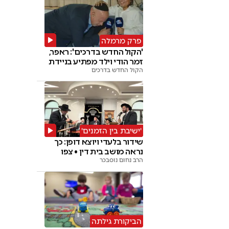
פרק מרמלה
'הקול החדש בדרכים': ראפר,
זמר הודי וילד מפתיע בניידת
הקול החדש בדרכים
'ישיבת בין הזמנים'
שידור בלעדי ויוצא דופן: כך
נראה מושב בית דין • צפו
הרב נחום נוסבכר
הביקורת גילתה