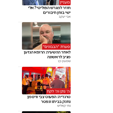
מעניין
חוזר למגרש הפוליטי? אלי
ישי בוחן חיבורים
אבי יעקב
סערת "הבבונים"
לאחר ההשעיה: הרופא הגזען
מגיב לראשונה
שמעון כץ
ה' נתן וה' לקח
טרגדיה: הפעוט צבי וויסמן
נחנק בביתו ונפטר
נתי קאליש