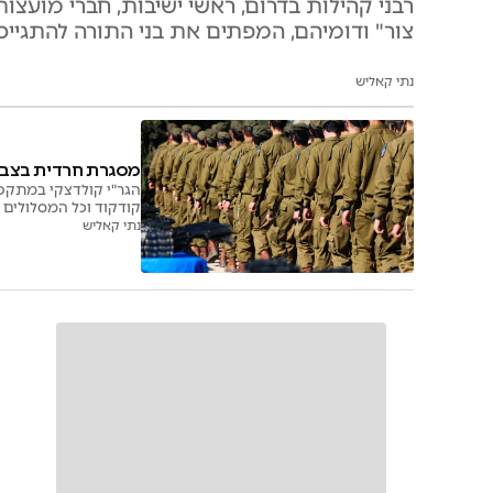
רבני קהילות בדרום, ראשי ישיבות, חברי מועצו
צור" ודומיהם, המפתים את בני התורה להתגייס
נתי קאליש
מסגרת חרדית בצבא? 
הגר"י קולדצקי במתקפה
קודקוד וכל המסלולים ל
נתי קאליש