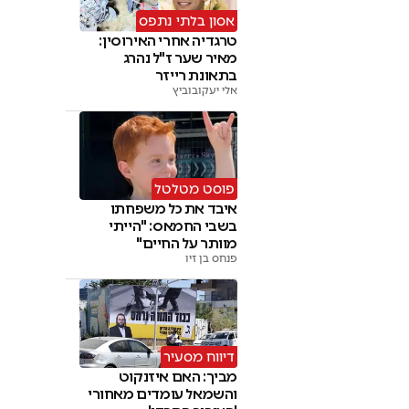
אסון בלתי נתפס
טרגדיה אחרי האירוסין:
מאיר שער ז"ל נהרג
בתאונת רייזר
אלי יעקובוביץ
פוסט מטלטל
איבד את כל משפחתו
בשבי החמאס: "הייתי
מוותר על החיים"
פנחס בן זיו
דיווח מסעיר
מביך: האם איזנקוט
והשמאל עומדים מאחורי