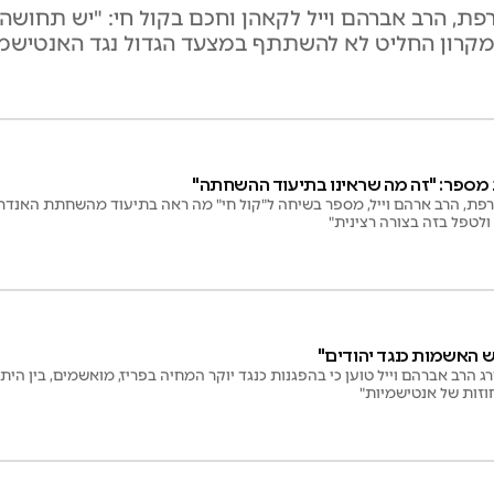
ת, הרב אברהם וייל לקאהן וחכם בקול חי: "יש תחושה 
 מקרון החליט לא להשתתף במצעד הגדול נגד האנטישמי
מספר: "זה מה שראינו בתיעוד ההשחתה"
פת, הרב ארהם וייל, מספר בשיחה ל"קול חי" מה ראה בתיעוד מהשחתת האנדרט
ולטפל בזה בצורה רצינית"
יש האשמות כנגד יהודים"
 הרב אברהם וייל טוען כי בהפגנות כנגד יוקר המחיה בפריז, מואשמים, בין היתר
וזות של אנטישמיות"