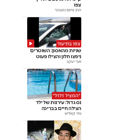
צפו
הרב נחום נוסבכר
צפו בתיעוד
שניות מהאסון: השוטרים
ניפצו חלון והצילו פעוט
אבי יעקב
"המציל זלזל"
נס גדול: עירנות של ילד
הצילה חיים בבריכה
נתי קאליש