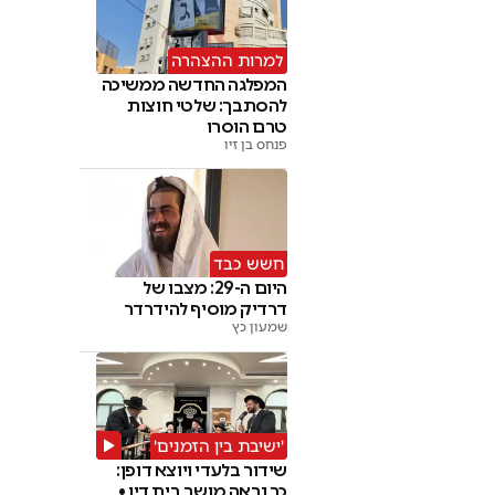
למרות ההצהרה
המפלגה החדשה ממשיכה
להסתבך: שלטי חוצות
טרם הוסרו
פנחס בן זיו
חשש כבד
היום ה-29: מצבו של
דרדיק מוסיף להידרדר
שמעון כץ
'ישיבת בין הזמנים'
שידור בלעדי ויוצא דופן:
כך נראה מושב בית דין •