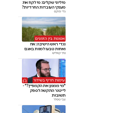
מיליוני שקלים: מי לקח את
מענקי העובדות החרדיות?
גדי פוקס
אסונות בין הזמנים
נכדי ראש הישיבה: אח
ואחות טבעו למוות באגם
נתי קאליש
עימות חריף בשידור
"מי מממן את הקמפיין?" -
לייטנר התקשה לספק
תשובות
צבי טסלר