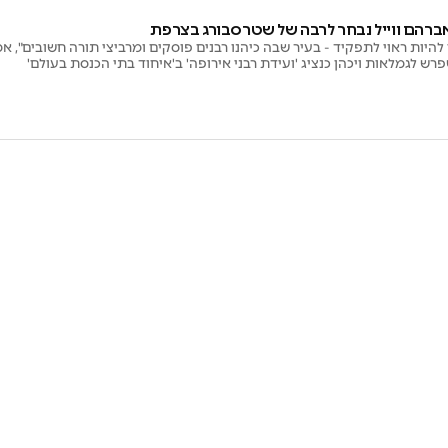
אברהם ווייל נבחר לרבה של שטרסבורג בצרפת
היות ראוי לתפקיד - בעיר שבה כיהנו רבנים פוסקים ומרביצי תורה חשובים", א
פרש לגמלאות ויכהן כנציג 'ועידת רבני אירופה' ב'איחוד בתי הכנסת בעולם'