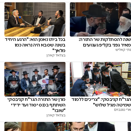
בכל ביתו נאמן הוא: "הרגע היחיד
שנה להסתלקות שר התורה:
בשנה שסבא היה נראה כמו
מאיר גפני בקליפ געגועים
מלאך"
נתי קאליש
בצלאל קאהן
הגר"ח קניבסקי: "צריכים ללמוד
מרן שר התורה הגר"ח קניבסקי
שמיטה מגיל שלוש"
השתתף בכנס יסוד ועד ידידי
ארי טננבוים
"שובו"
בצלאל קאהן