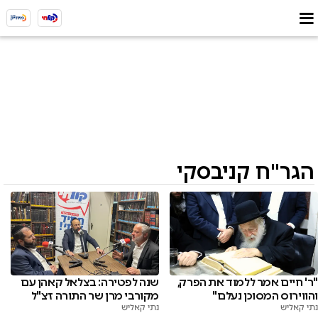
הגר"ח קניבסקי
"ר' חיים אמר ללמוד את הפרק,
שנה לפטירה: בצלאל קאהן עם
והווירוס המסוכן נעלם"
מקורבי מרן שר התורה זצ"ל
נתי קאליש
נתי קאליש