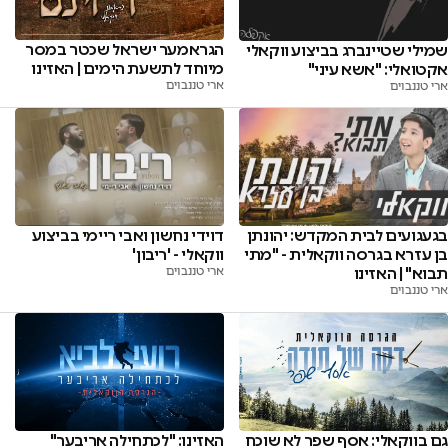
הגראמער ישראל שכטר במסר
שמילי שטיינברג בביצוע ווקאלי
מיוחד לתשעת הימים | האזינו
אקטואלי: "אשא עיני"
ארי טננבוים
ארי טננבוים
בגעגועים לבית המקדש: יהונתן
דוידי נחשון ואבי ריימי בביצוע
בן עזרא בגרסה ווקאלית - "מתי
ווקאלי - 'ריבון'
תבוא" | האזינו
ארי טננבוים
ארי טננבוים
גם בווקאלי: אסף שפר לא שוכח
האזינו: "לכתחילה אריבער"