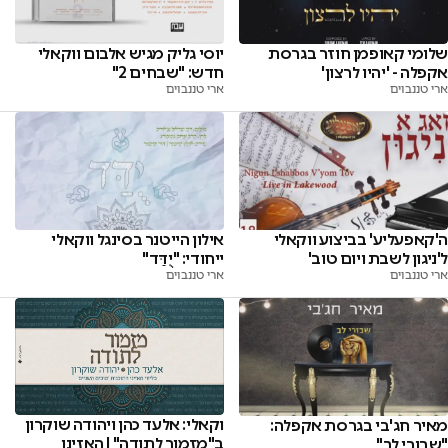
שלומי קאופמן חוזר בגרסת
יוסי גליק מגיש אלבום ווקאלי
אקפלה - 'יהיו לרצון'
חדש: "שבחים 2"
ארי טננבוים
ארי טננבוים
ה'קאפעליע' בביצוע ווקאלי
אילון הייטנר בסינגל ווקאלי
ל'ניגון לשבת ויום טוב'
ייחודי: "יֻדַּד"
ארי טננבוים
ארי טננבוים
וקאלי: אלעד כהן ויהודה שוקרון
מאיר חג'בי בגרסת אקפלה:
ב"מזמור לתודה" | האזינו
"שבורי לב"