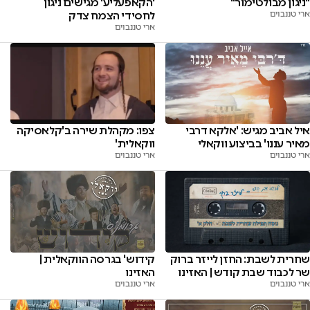
"ניגון מבולטימור"
'הקאפעליע' מגישים ניגון
ארי טננבוים
לחסידי הצמח צדק
ארי טננבוים
איל אביב מגיש: 'אלקא דרבי
צפו: מקהלת שירה ב'קלאסיקה
מאיר עננו' בביצוע ווקאלי
ווקאלית'
ארי טננבוים
ארי טננבוים
שחרית לשבת: החזן לייזר ברוק
קידוש' בגרסה הווקאלית |
שר לכבוד שבת קודש | האזינו
האזינו
ארי טננבוים
ארי טננבוים