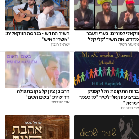
השיר החדש - בגרסה הווקאלית:
ווקאלי לפורים: בערי וועבר
"אשרי האיש"
מחדש את השיר 'קלי קלי'
ישראל רובין
אליעזר חסיד
ברוח התקופה: הלל קפניק
הרב בן ציון קלצקו בתפילה
בביצוע ווקאלי לשיר "מי כעמך
חרישית: "בשם השם"
ישראל"
ארי טננבוים
ארי טננבוים