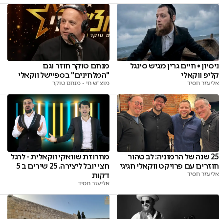
ניסיון • חיים גרין מגיש סינגל
מנחם טוקר חוזר וגם
קליפ ווקאלי
"המלחינים" בספיישל ווקאלי
אליעזר חסיד
מוצ"ש חי - מנחם טוקר
25 שנה של הרמוניה: לב טהור
מחרוזת שוואקי ווקאלית - לרגל
חוזרים עם פרויקט ווקאלי חגיגי
חצי יובל ליצירה. 25 שירים ב 5
אליעזר חסיד
דקות
אליעזר חסיד