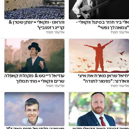
אלי ביר חוזר בסינגל ווקאלי -
והראנו - ווקאלי • יונתן שטרן &
"צמאה לך נפשי"
קרייג רזמוביץ'
אליעזר חסיד
אליעזר חסיד
יחיאל שראן מארח את איצי
עוזיאל דייטש & מקהלת קאפלה
וואלדנר: "מזמור לתודה"
שרים ווקאלי • מתי תמלוך
אליעזר חסיד
אליעזר חסיד
משה זרצקי בשיר ווקאלי חדש
מצמרר: הלחן של חיים ראק ז"ל