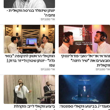
יונתן שינפלד בגרסה ווקאלית -
נחם ה'
ארי טננבוים
נהוראי אריאלי ואבי פודולינסקי
הווקאלי הראשון לתקופה: "בואי
מבצעים את "שיר היונה"
כלה" - יונתן שטרן ולייזר ברוק |
ווקאלית
צפו
ארי טננבוים
ארי טננבוים
מענדי J בביצוע ווקאלי ספונטני:
ביצוע ווקאלי לייב: מקהלת