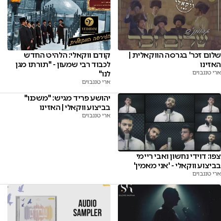
שלום זכר' בגרסה הווקאלית |
קודם ווקאלי: הלהיט החדש
האזינו
לכבוד רבי שמעון - "תורתו מגן
ארי טננבוים
לנו"
ארי טננבוים
יהושע פריד מגיש: "משכנו"
בביצוע ווקאלי | האזינו
ארי טננבוים
צפו: דוידי נחשון ואבי ריימי
בביצוע ווקאלי - 'אני מאמין'
ארי טננבוים