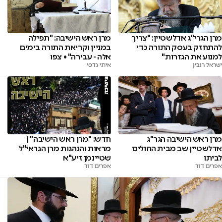
מרן ראש הישיבה: "תפילה
מרן הגרי"ג אדלשטיין: "צריך
במניין וקריאת התורה בימים
להתחזק בעסק התורה כדי
אלה - עבירה" • צפו
למנוע את הגזרות"
איתי גדסי
ישראל רובין
מרן ראש הישיבה הגר"ג
חדש: "מרן ראש הישיבה" |
אדלשטיין שב מבית החולים
מראות והנהגות מרן הגראי"ל
לביתו
שטיינמן זיע"א
אפרים דוד
אפרים דוד