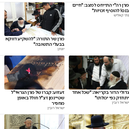
מרן רה"י התייחס למצב: "חיים
בנס! להוסיף זכויות"
נתי קאליש
מרן שר התורה: "להשקיע דווקא
בבעלי התשובה"
יונתן
גדולי הדור בקריאה: "שכל אחד
זעזוע: קברו של מרן הגראי"ל
יתחזק כפי יכולתו"
שטיינמן זצ"ל חולל באופן
ישראל רובין
מחפיר
ישראל רובין