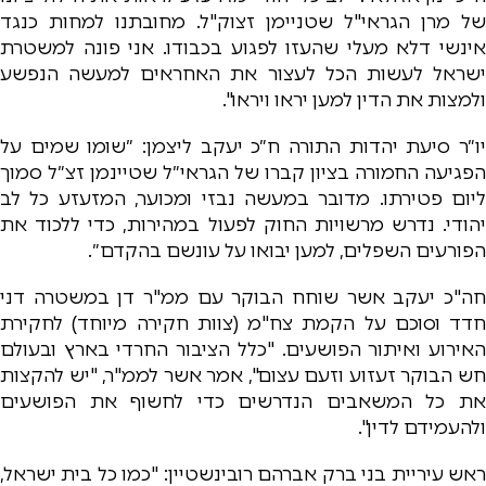
של מרן הגראי"ל שטניימן זצוק"ל. מחובתנו למחות כנגד
אינשי דלא מעלי שהעזו לפגוע בכבודו. אני פונה למשטרת
ישראל לעשות הכל לעצור את האחראים למעשה הנפשע
ולמצות את הדין למען יראו ויראו".
יו״ר סיעת יהדות התורה ח״כ יעקב ליצמן: ״שומו שמים על
הפגיעה החמורה בציון קברו של הגראי״ל שטיינמן זצ״ל סמוך
ליום פטירתו. מדובר במעשה נבזי ומכוער, המזעזע כל לב
יהודי. נדרש מרשויות החוק לפעול במהירות, כדי ללכוד את
הפורעים השפלים, למען יבואו על עונשם בהקדם״.
חה"כ יעקב אשר שוחח הבוקר עם ממ"ר דן במשטרה דני
חדד וסוכם על הקמת צח"מ (צוות חקירה מיוחד) לחקירת
האירוע ואיתור הפושעים. "כלל הציבור החרדי בארץ ובעולם
חש הבוקר זעזוע וזעם עצום", אמר אשר לממ"ר, "יש להקצות
את כל המשאבים הנדרשים כדי לחשוף את הפושעים
ולהעמידם לדין".
ראש עיריית בני ברק אברהם רובינשטיין: "כמו כל בית ישראל,