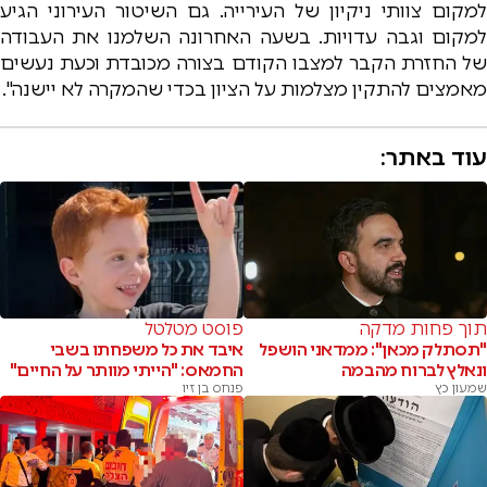
למקום צוותי ניקיון של העירייה. גם השיטור העירוני הגיע
למקום וגבה עדויות. בשעה האחרונה השלמנו את העבודה
של החזרת הקבר למצבו הקודם בצורה מכובדת וכעת נעשים
מאמצים להתקין מצלמות על הציון בכדי שהמקרה לא יישנה".
עוד באתר:
תוך פחות מדקה
פוסט מטלטל
"תסתלק מכאן": ממדאני הושפל
איבד את כל משפחתו בשבי
ונאלץ לברוח מהבמה
החמאס: "הייתי מוותר על החיים"
שמעון כץ
פנחס בן זיו