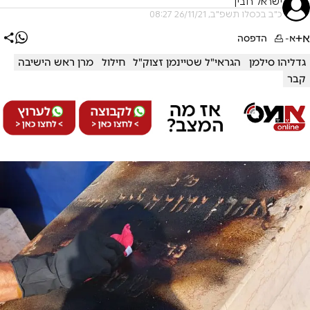
ישראל רובין
כ"ב בכסלו תשפ"ב, 26/11/21 08:27
א+
א-
הדפסה
גדליהו סילמן
הגראי"ל שטיינמן זצוק"ל
חילול
מרן ראש הישיבה
קבר