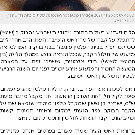
WhatsApp Image 2021-11-26 at 09.46.02|‏‏‫תמונת מפת ‫סיביות ‫חדשה (4)
ללא קרדיט.
הלם וזעזוע בעולם התורה: יהודים שהגיעו הבוקר (שישי)
להתפלל על קברו של מרן ראש הישיבה, הגאון הרב אהרן לייב
שטיינמן זצ"ל בבית העלמין פוניבז' בבני ברק, נדהמו למראה
מזעזע של חילול הקבר, שככל הנראה בוצע במהלך הלילה (בין
חמישי לשישי) בידי אלמונים, ששפכו זפת על המצבה.
המעשה החמור והמזעזע אירע יומיים לפני יום השנה הרביעי
לפטירתו של מרן ראש הישיבה.
ראש לשכת ראש העיר בני ברק, גדליהו סילמן שהגיע למקום
סיפר לקול חי': "את העדכון הראשוני אני מקבל מחבר סיעת
ש"ס, ישראל בן ששון שמקבל טלפון מיהודי שנמצא שם על
הקבר הבוקר, מיד הגעתי למקום וראיתי תמונות קשות
ומזעזעות. הקבר הושחת לחלוטין ורוססו כתובות נאצה.
בהוראת ראש העיר שמיד מעורב בפרטים אנחנו מזניקים