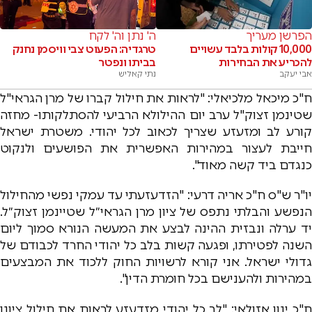
הפרשן מעריך
ה' נתן וה' לקח
10,000 קולות בלבד עשויים
טרגדיה: הפעוט צבי וויסמן נחנק
להכריע את הבחירות
בביתו ונפטר
אבי יעקב
נתי קאליש
ח"כ מיכאל מלכיאלי: "לראות את חילול קברו של מרן הגראי"ל
שטינמן זצוק"ל ערב יום ההילולא הרביעי להסתלקותו- מחזה
קורע לב ומזעזע שצריך לכאוב לכל יהודי. משטרת ישראל
חייבת לעצור במהירות האפשרית את הפושעים ולנקוט
כנגדם ביד קשה מאוד".
יו"ר ש"ס ח"כ אריה דרעי: "הזדעזעתי עד עמקי נפשי מהחילול
הנפשע והבלתי נתפס של ציון מרן הגראי״ל שטיינמן זצוק״ל.
יד ערלה ונבזית ההינה לבצע את המעשה הנורא סמוך ליום
השנה לפטירתו, ופגעה קשות בלב כל יהודי החרד לכבודם של
גדולי ישראל. אני קורא לרשויות החוק ללכוד את המבצעים
במהירות ולהענישם בכל חומרת הדין".
ח"כ ינון אזולאי: "לב כל יהודי מזדעזע לראות את חילול ציונו