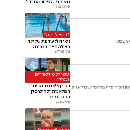
מאחורי 'הציבור החרדי'
פנחס בן זיו
"המציל זלזל"
נס גדול: עירנות של ילד
 השבוע
הצילה חיים בבריכה
נתי קאליש
עשרות מיליארדים
נמחקו
רק בן 25: כוכב הבינה
גון חב"ד 'פדה בשלום' כשברקע נופי
המלאכותית התרסק
בתוך ימים
שמעון כץ