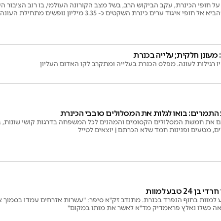
ל חופי הכינרת, עקב הביקוש הרב, בשל מצב הקורונה העולמי, בו רוב הציבור 
ערים כינרת השקטים כ- 3.35 מיליון נופשים מתחילת העונה | וכמה אשפה נאספה? | סיקור
 מעונן חלקית; עלייה בכנרת
ו רגילות לעונה. מפלס הכנרת בעלייה ומתקרב לקו האדום העליון
תמרים: בואו לגלות את המסלולים סובבי הכינרת
כם את חמשת המסלולים הקסומים והמהנים לכל המשפחה בדרגות קושי שונות, ב
ים, מטעים ופנינות חמד שלא הכרתם | יוצאים לטייל
24 טבע למוות
חרדי בן 24 טבע למוות בחוף הנפרד בכנרת. מתנדב זק"א סיפר: "עשרות אזרחים עמדו בסמ
ה כשלו נאלץ פראמדיק מד"א לאשר את מותו במקום"