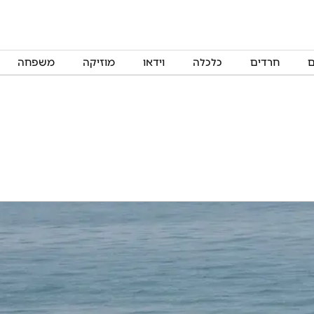
ם
חרדים
כלכלה
וידאו
מוזיקה
משפחה