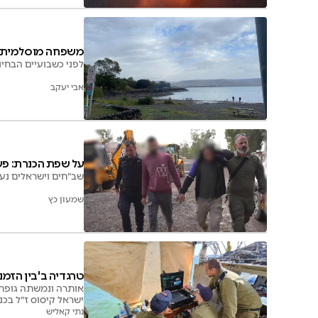
משפחה מוסלמית ש
לפני כשבועיים הבחינ
אבי יעקב
על שפת הכנרת: פ
שב"חים וישראלים נע
שמעון כץ
טרגדיה ב'בין הזמנ
אותרה ונמשתה גופתו 
ישראל קיסוס ז״ל בכנ
נתי קאליש