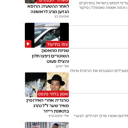
סערת "הבבונים"
העדיף לנפוש בישראל במרחבים
לאחר ההשעיה: הרופא
הגזען מגיב לראשונה
שמעון כץ
צפו בתיעוד
שניות מהאסון:
השוטרים ניפצו חלון
והצילו פעוט
אבי יעקב
שבילים הסובבים את הכינרת שיגלו
אסון בלתי נתפס
טרגדיה אחרי האירוסין:
מאיר שער ז"ל נהרג
בתאונת רייזר
וך אליהם ואמרו פרקי תהילים. לצערי
אלי יעקובוביץ