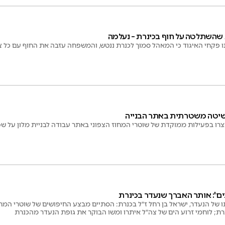
השתלטה על חוף בכינרת – נעלמה
ו פקחי האיגוד כי המאהל סמוך לכנרת ננטש, והמשפחה עזבה את החוף עם כל צ
שיטה משטרתית באתר הבנייה
צרו בפעילות ממוקדת של שוטרי המחוז הצפוני באתר עבודה לבניית מלון על ש
ים': אותר האברך שנעדר בכינרת
של הנעדר, ישראל בן רחל ז"ל בכנרת: הסתיים מבצע החיפושים של שוטרי המחוז
רת; לוחמי זרוע הים של צה"ל איתרו ומשו הבוקר את גופת הנעדר מהכנרת