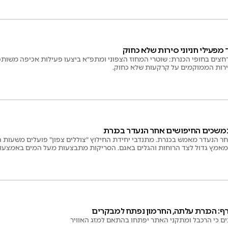
 מפעילי חניוני סירות שלא כחוק
חצים בחופי הכנרת: שוטרי המחוז הצפוני ומתפ״א ביצעו פעילות אכיפה משו
סירות הממוקמים על קרקעות שלא כחוק.
 נמשכים החיפושים אחר הנעדר בכנרת
ר הנעדר מאמש בכנרת. מתנדבי יחידת החילוץ "צוללים צפון" פועלים משעות 
אמץ גדול לצד הרוחות והגלים באגם. הסריקות מתבצעות מעל המים באמצעות ס
ראל בן רחל.
: הכנרת עלתה, החרמון נפתח למבקרים
ם כי הרכבל ומתקני האתר יפתחו בהתאם למזג האוויר