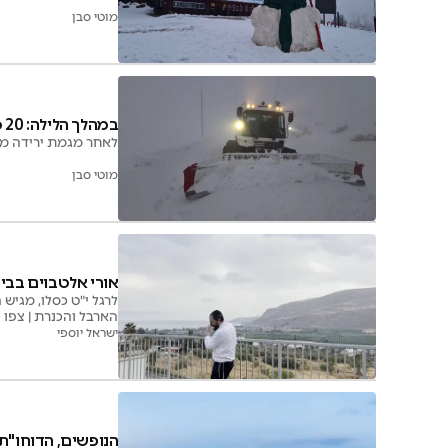
מוטי סבן
במהלך הלילה: 20 ס"מ שך שלג ירד בחרמון; הכנרת עלתה
לאחר מגמת ירידה מ
מוטי סבן
אורי אלטבוים בביצ
לרגל י"ט כסלו, מגיש 
הארבל והכנרת | צפו
ישראל יוספי
הנופשים, הדוחו"ת