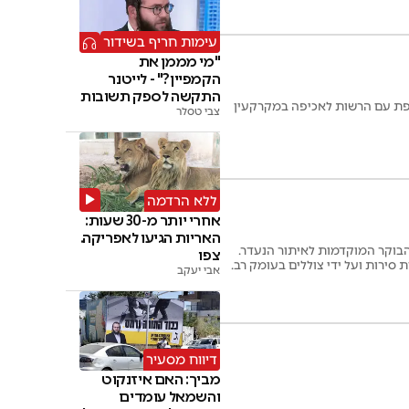
עימות חריף בשידור
"מי מממן את
הקמפיין?" - לייטנר
התקשה לספק תשובות
תפת עם הרשות לאכיפה במקרקעין
צבי טסלר
ללא הרדמה
אחרי יותר מ-30 שעות:
האריות הגיעו לאפריקה.
הבוקר המוקדמות לאיתור הנעדר.
צפו
ירות ועל ידי צוללים בעומק רב.
אבי יעקב
דיווח מסעיר
מביך: האם איזנקוט
והשמאל עומדים