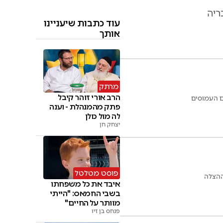
ריה
עוד כתבות שיעניינו
אותך
מרתק
הרב אורי זוהר קיבל
ם העמוסים
פתק מהמנהלת - וענה
לה מול כולן
יצחק חן
פוסט מטלטל
ההצלה
איבד את כל משפחתו
בשבי החמאס: "הייתי
מוותר על החיים"
פנחס בן זיו