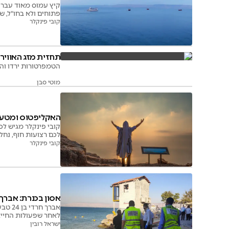
קיץ עמוס מאוד עבר ע
פתוחים ולא בחו"ל, שהביא אל חופי איגוד 
קובי פינקלר
תחזית מזג האוויר:
הטמפרטורות ירדו והי
מוטי סבן
האקליפטוס ומטע ה
קובי פינקלר מגיש ל
לכם רצועות חוף, נחל
קובי פינקלר
אסון בכנרת: אברך חרדי בן 
אברך 
לאחר שפעולות החייא
ישראל רובין