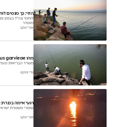
הזוי: כך מנסים לו
לוחמי צה"ל בצפון פנ
מוסדר
אבי יעקב
מהו Lactococcus garvieae? החיידק שמסעיר את הכנרת
משרד הבריאות מעדכן
גדי פוקס
רגעי אימה בכנרת: 
שוטרי משטרת ישראל 
אבי יעקב