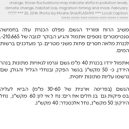
change, those fluctuations may indicate shifts in pollution levels,
climate change, habitat loss, migration timing and more. February
20, 2014. Photo by Moshe Shai/FLASH90 *** Local Caption *** ?????
????? ? ????? ???? ?????? ???? ????? ?????
משיב הרוח ומוריד הגשם. מפלס הכנרת עלה בחמישה
סנטימטרים נוספים אתמול והגיע הבוקר לגובה של 210.665-.
לכנרת מלאה חסרים פחות משני מטרים. כך מעדכנים ברשות
המים.
אתמול ירדו בכנרת 40 מ"מ גשם וגרמו לגאויות מתונות בנהר
הירדן, כ- 50 מקש"נ בגשר הפקק ובנחלי הגליל והגולן, שם
נרשמו עליות מתונות יחסית.
הגשם (בפריסה ארצית של 30-60 מ"מ) הביא לעליה
בספיקות גם בנחלים אחרים: נחל אילון: 60 מקש"נ, נחל
הירקון: 50 מקש"נ, נחל אלכסנדר: 40 מקש"נ.