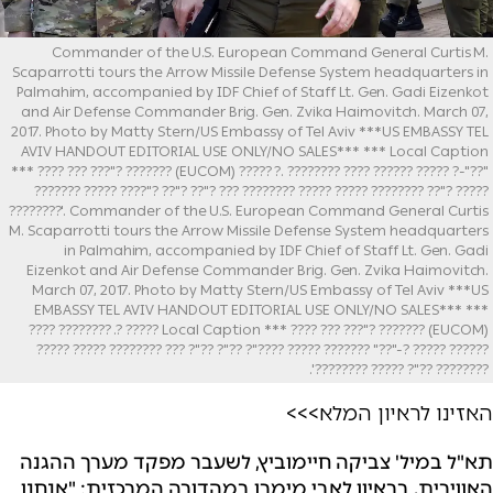
Commander of the U.S. European Command General Curtis M.
Scaparrotti tours the Arrow Missile Defense System headquarters in
Palmahim, accompanied by IDF Chief of Staff Lt. Gen. Gadi Eizenkot
and Air Defense Commander Brig. Gen. Zvika Haimovitch. March 07,
2017. Photo by Matty Stern/US Embassy of Tel Aviv ***US EMBASSY TEL
AVIV HANDOUT EDITORIAL USE ONLY/NO SALES*** *** Local Caption
*** ???? ??? ???"? ??????? (EUCOM) ????? ?. ???????? ???? ?????? ????? ?-"??"
??????? ????? ????"? ??"? ??"? ??? ???????? ????? ????? ???????? ??"? ?????
????????'. Commander of the U.S. European Command General Curtis
M. Scaparrotti tours the Arrow Missile Defense System headquarters
in Palmahim, accompanied by IDF Chief of Staff Lt. Gen. Gadi
Eizenkot and Air Defense Commander Brig. Gen. Zvika Haimovitch.
March 07, 2017. Photo by Matty Stern/US Embassy of Tel Aviv ***US
EMBASSY TEL AVIV HANDOUT EDITORIAL USE ONLY/NO SALES*** ***
Local Caption *** ???? ??? ???"? ??????? (EUCOM) ????? ?. ???????? ????
?????? ????? ?-"??" ??????? ????? ????"? ??"? ??"? ??? ???????? ????? ?????
???????? ??"? ????? ????????'.
האזינו לראיון המלא>>>
תא"ל במיל' צביקה חיימוביץ, לשעבר מפקד מערך ההגנה
האווירית, בראיון לאבי מימרן במהדורה המרכזית: "אנחנו