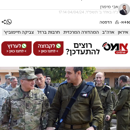
אבי מימרן
כ"ה באדר ב׳ תשפ"ד, 04/04/24 17:14
א+
א-
הדפסה
איראן
ארה"ב
המהדורה המרכזית
חרבות ברזל
צביקה חיימוביץ'