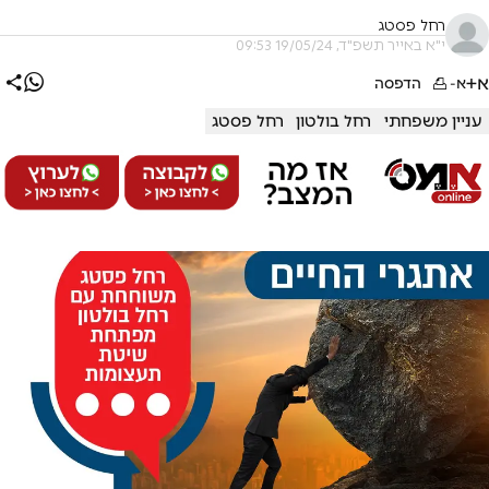
רחל פסטג
י"א באייר תשפ"ד, 19/05/24 09:53
א+
א-
הדפסה
עניין משפחתי
רחל בולטון
רחל פסטג