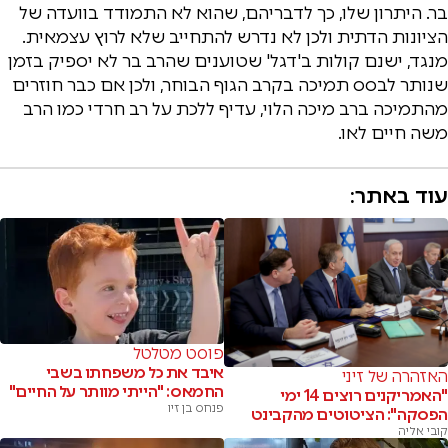
בר. היתרון שלו, כך לדבריהם, שהוא לא התמודד בוועדה של
הציונות הדתית ולכן לא נדרש להתחייב שלא לרוץ עצמאית.
מנגד, ישנם קולות ב'דגל' שטוענים שהרב בר לא יספיק בזמן
שנותר לבסס תמיכה בקרב הגוף הבוחר, ולכן אם כבר חוזרים
מהתמיכה ברב מיכה הלוי, עדיף ללכת על רב חרדי כמו הרב
משה חיים לאו.
עוד באתר:
פוסט מטלטל
איבד את כל משפחתו בשבי
האזהרה של זיני
החמאס: "הייתי מוותר על החיים"
"האמריקנים רוצים 14 ימי
פנחס בן זיו
הפסקה": הציטוטים מהקבינט
קובי אליה