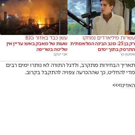
עשרות מיליארדים נמחקו
עשן כבד באזור BIG
רק בן 25: כוכב הבינה המלאכותית
שעות של מאבק באש: עדיין אין
התרסק בתוך ימים
שליטה בשריפה
שמעון כץ
אבי יעקב
תאריך הבחירות מתקרב, ולדגל התורה לא נותרו ימים רבים
מדי להחליט, כך שההכרעה צפויה להתקבל בקרוב.
האזינו>>>