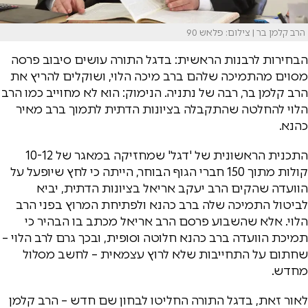
הרב קלמן בר | צילום: פלאש 90
הבחירות לרבנות הראשית: בדגל התורה עושים סיבוב פרסה
מסוים מהתמיכה שלהם ברב מיכה הלוי, ושוקלים להריץ את
הרב קלמן בר, רבה של נתניה. הנימוק: הוא לא מחוייב כמו הרב
הלוי להחלטה שהתקבלה בציונות הדתית לתמוך ברב מאיר
כהנא.
התכנית הראשונית של 'דגל' שמחזיקה במאגר של 10-12
קולות מתוך 150 חברי הגוף הבוחר, הייתה כי לחץ שיופעל על
הוועדה שהקים הרב יעקב אריאל בציונות הדתית, יביא
לביטול התמיכה שלה ברב כהנא ולפתיחת המרוץ בפני הרב
הלוי. אלא שהשבוע פרסם הרב אריאל מכתב בו הבהיר כי
תמיכת הוועדה ברב כהנא חלוטה וסופית, ובכך גרם לרב הלוי –
שחתום על התחייבות שלא לרוץ עצמאית – לחשב מסלול
מחדש.
לאור זאת, בדגל התורה החליטו לבחון שם חדש – הרב קלמן