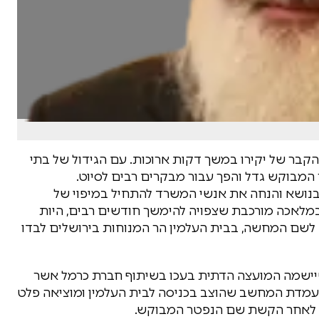
קבר של יקירו במשך דקות ארוכות. עם הגידול של בתי
המבוקש גדל והפך עבור מבקרים רבים לסיוט.
 בנושא והנחה את אנשי המשרד להתחיל במיפוי של
במלאכה מורכבת שצפויה להימשך חודשים רבים, היות
רים במדינה ישראל כ- 35,000 אנשים. לשם המחשה, בבית העלמין הר המנוחות בירושלים לבדו
 שיישמה המועצה הדתית בעכו בשיתוף חברת כרמל אשר
 עמדת המחשב שהוצב בכניסה לבית העלמין ומוציאה פלט
, לאחר הקשת שם הנפטר המבוקש.