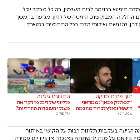
עמדת חיפוש בכניסה לבית העלמין, בה כל מבקר יוכל
 החלקה המבוקשת. היוזמה של לוזון, מגיעה בהמשך
בן דהן, להנגשת שירותי הדת בכל התחומים במשרד
תוך פחות מדקה
הביקורת גילתה
"תסתלק מכאן": ממדאני
מיליוני שקלים: מי לקח את
הושפל ונאלץ לברוח מהבמה
מענקי העובדות החרדיות?
שמעון כץ
גדי פוקס
מה הגיעה בעקבות תלונות רבות על הקושי באיתור
ין בין אם על מנת להשתתף באזכרה או ציון יום פטירה