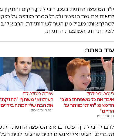
יו"ר המועצה הדתית בעכו, רובי לוזון, הקים והתקין 
לרשום את שם הנפטר ולקבל הסבר מודפס על מיקום
למהלך אותו מוביל סגן השר לשירותי דת, הרב אלי 
לשירותי דת והמועצות הדתיות.
עוד באתר:
פוסט מטלטל
שיחה מטלטלת
איבד את כל משפחתו בשבי
העיתונאי משתף: "החזקתי
החמאס: "הייתי מוותר על
את הבת שלי המתה בידיים"
החיים"
יוסי חיים מימון
פנחס בן זיו
לדברי רובי לוזון העומד בראש המועצה הדתית היוז
הקברים. "הגיעו אלי אנשים רבים שהגיעו לבית העלמ