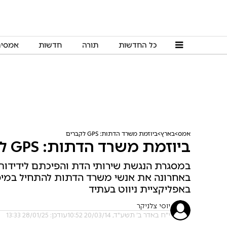
כל החדשות
תורה
חדשות
אמסי
אמס
בארץ
ביוזמת משרד הדתות: GPS לקברים
ביוזמת משרד הדתות: GPS לקברים
במסגרת הנגשת שירותי הדת והפיכתם לידידותיי
באחרונה את אנשי משרד הדתות להתחיל במיפו
באפליקציית ניווט בעתיד
יוסי צלניקר
י"ח באדר ב׳ תשע"ד, 20/03/14 10:52
עודכן: 28/01/25 13:33