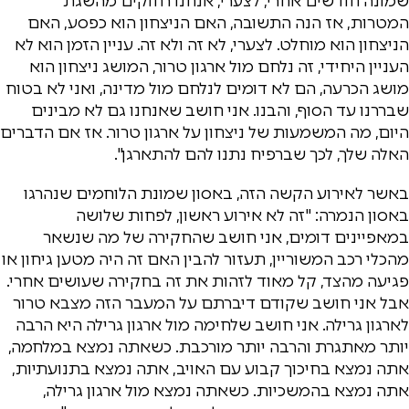
שמונה חודשים אחרי, לצערי, אנחנו רחוקים מהשגת
המטרות, אז הנה התשובה, האם הניצחון הוא כפסע, האם
הניצחון הוא מוחלט. לצערי, לא זה ולא זה. עניין הזמן הוא לא
העניין היחידי, זה נלחם מול ארגון טרור, המושג ניצחון הוא
מושג הכרעה, הם לא דומים לנלחם מול מדינה, ואני לא בטוח
שבררנו עד הסוף, והבנו. אני חושב שאנחנו גם לא מבינים
היום, מה המשמעות של ניצחון על ארגון טרור. אז אם הדברים
האלה שלך, לכך שברפיח נתנו להם להתארגן".
באשר לאירוע הקשה הזה, באסון שמונת הלוחמים שנהרגו
באסון הנמרה: "זה לא אירוע ראשון, לפחות שלושה
במאפיינים דומים, אני חושב שהחקירה של מה שנשאר
מהכלי רכב המשוריין, תעזור להבין האם זה היה מטען גיחון או
פגיעה מהצד, קל מאוד לזהות את זה בחקירה שעושים אחרי.
אבל אני חושב שקודם דיברתם על המעבר הזה מצבא טרור
לארגון גרילה. אני חושב שלחימה מול ארגון גרילה היא הרבה
יותר מאתגרת והרבה יותר מורכבת. כשאתה נמצא במלחמה,
אתה נמצא בחיכוך קבוע עם האויב, אתה נמצא בתנועתיות,
אתה נמצא בהמשכיות. כשאתה נמצא מול ארגון גרילה,