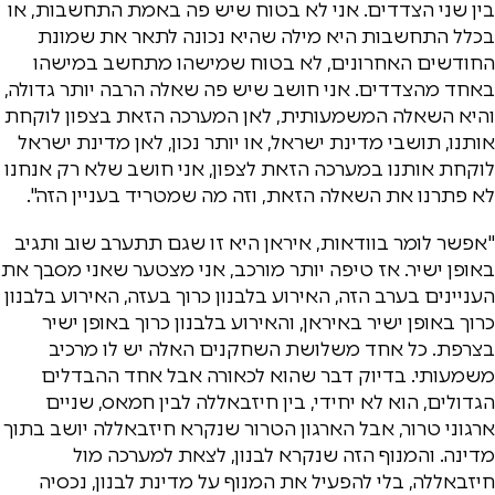
בין שני הצדדים. אני לא בטוח שיש פה באמת התחשבות, או
בכלל התחשבות היא מילה שהיא נכונה לתאר את שמונת
החודשים האחרונים, לא בטוח שמישהו מתחשב במישהו
באחד מהצדדים. אני חושב שיש פה שאלה הרבה יותר גדולה,
והיא השאלה המשמעותית, לאן המערכה הזאת בצפון לוקחת
אותנו, תושבי מדינת ישראל, או יותר נכון, לאן מדינת ישראל
לוקחת אותנו במערכה הזאת לצפון, אני חושב שלא רק אנחנו
לא פתרנו את השאלה הזאת, וזה מה שמטריד בעניין הזה".
"אפשר לומר בוודאות, איראן היא זו שגם תתערב שוב ותגיב
באופן ישיר. אז טיפה יותר מורכב, אני מצטער שאני מסבך את
העניינים בערב הזה, האירוע בלבנון כרוך בעזה, האירוע בלבנון
כרוך באופן ישיר באיראן, והאירוע בלבנון כרוך באופן ישיר
בצרפת. כל אחד משלושת השחקנים האלה יש לו מרכיב
משמעותי. בדיוק דבר שהוא לכאורה אבל אחד ההבדלים
הגדולים, הוא לא יחידי, בין חיזבאללה לבין חמאס, שניים
ארגוני טרור, אבל הארגון הטרור שנקרא חיזבאללה יושב בתוך
מדינה. והמנוף הזה שנקרא לבנון, לצאת למערכה מול
חיזבאללה, בלי להפעיל את המנוף על מדינת לבנון, נכסיה