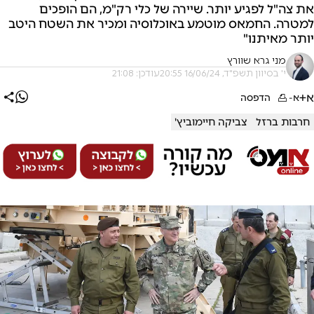
את צה"ל לפגיע יותר. שיירה של כלי רק"מ, הם הופכים
למטרה. החמאס מוטמע באוכלוסיה ומכיר את השטח היטב
יותר מאיתנו"
מני גרא שוורץ
י' בסיוון תשפ"ד, 16/06/24 20:55
עודכן: 21:08
א+
א-
הדפסה
חרבות ברזל
צביקה חיימוביץ'