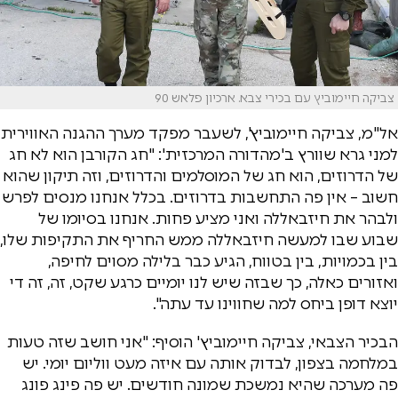
צביקה חיימוביץ עם בכירי צבא. ארכיון פלאש 90
אל"מ, צביקה חיימוביץ', לשעבר מפקד מערך ההגנה האווירית
למני גרא שוורץ ב'מהדורה המרכזית': "חג הקורבן הוא לא חג
של הדרוזים, הוא חג של המוסלמים והדרוזים, וזה תיקון שהוא
חשוב – אין פה התחשבות בדרוזים. בכלל אנחנו מנסים לפרש
ולבהר את חיזבאללה ואני מציע פחות. אנחנו בסיומו של
שבוע שבו למעשה חיזבאללה ממש החריף את התקיפות שלו,
בין בכמויות, בין בטווח, הגיע כבר בלילה מסוים לחיפה,
ואזורים כאלה, כך שבזה שיש לנו יומיים כרגע שקט, זה, זה די
יוצא דופן ביחס למה שחווינו עד עתה".
הבכיר הצבאי, צביקה חיימוביץ' הוסיף: "אני חושב שזה טעות
במלחמה בצפון, לבדוק אותה עם איזה מעט ווליום יומי. יש
פה מערכה שהיא נמשכת שמונה חודשים. יש פה פינג פונג