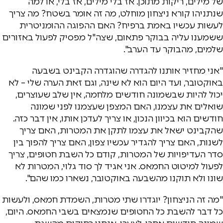
של מילים, ריקות מתוכן. אז בלי מילים, אז בלי, או למה
שנתניהו קורא ניצחון מוחלט, מה זה אומר בשטח? מה צריך
לעשות עכשיו באמת ברפיח? האם ההפוגה ההומניטרית
ששמענו עליה בבוקר פתאום, שצה"ל מפסיק לפעול באזורים
שלמים, מהבוקר עד הערב".
"אני מחזיר אותנו להגדרה שהוגדרה הקבינט בשבעה
באוקטובר, ועד היום הוא לא שינה, וגם זאת הערה שלי – לא
יכול להיות שבשמונה חודשים מלחמה, אין שלב שעוצרים,
שואלים את עצמנו, האם המצפן שעצמנו לפני שמונה
חודשים הוא בכיוון הנכון, או צריך לעדכן אותו, אין דבר כזה.
שהקבינט ישאל את עצמו לתקן את המטרות, האם צריך
לשנות, האם צריך להגדיר עכשיו צפון, האם צריך להפוך בין
סדר העדיפויות של המטרות, קודם כל השבת חטופים, צריך
לפעול למיטוט החמאס. אני אגיד לך סוד גלוי, המטרות לא
שונו ולא תוקנו מהשבעה באוקטובר, נשארו כמו שהם".
"מה זה הניצחון? יוגדרו שתי מטרות, השמדת חמאס, ולעשות
כל דבר להשבת כל החטופים שנמצאים בשבי החמאס. היום,