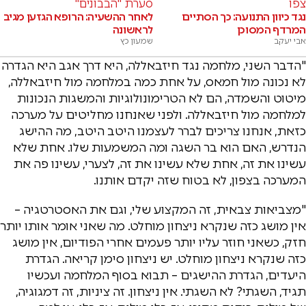
צפו
סערת "הבבונים"
נגד כיוון התנועה: כך הסתיים
לאחר ההשעיה: הרופא הגזען מגיב
המרדף המסוכן
לראשונה
אבי יעקב
שמעון כץ
"הדבר השני, מלחמה נגד חיזבאללה, היא דרך אגב היא הגדרה
לא נכונה מול חמאס, על אחת כמה במלחמה מול חיזבאללה,
מיטוט והשמדה, הם לא הטרימונולוגיות והמשגות הנכונות
למלחמה מול חיזבאללה. ולפני שאנחנו מחליטים על מערכה
כזאת, אנחנו צריכים לברר לעצמנו היטב היטב, מה ההישג
הנדרש, האם הוא בר השגה ומה המשמעות שלו. אחת שלא
עשינו את זה, אחת שלא עשינו את זה, לצערי, עשינו פה את
המערכה בצפון, לא בטוח שזה יקדם אותנו.
"מצביאות צבאית, זה המקצוע שלי, וגם את האסטרטגיה –
אין מושג כזה שנקרא ניצחון מוחלט. מה שאני אומר אותו יותר
חזק, כשאני חוזר עליו יותר פעמים אחרי הפודיום, אין מושג
כזה שנקרא ניצחון מוחלט. יש ניצחון סימן קריאה. הגדרת
היעדים, הגדרת ההישגים – תבוא בסוף המלחמה ועכשיו
תגיד, השגתי? לא השגתי. אין ניצחון. זה ציניות, זה דמגוגיה,