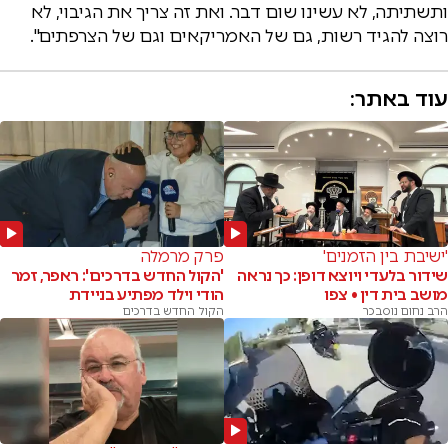
ותשתיתה, לא עשינו שום דבר. ואת זה צריך את הגיבוי, לא
רוצה להגיד רשות, גם של האמריקאים וגם של הצרפתים".
עוד באתר:
'ישיבת בין הזמנים'
פרק מרמלה
שידור בלעדי ויוצא דופן: כך נראה
'הקול החדש בדרכים': ראפר, זמר
מושב בית דין • צפו
הודי וילד מפתיע בניידת
הרב נחום נוסבכר
הקול החדש בדרכים