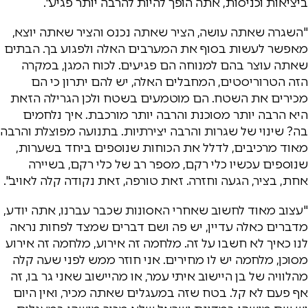
ביציאות וכניסות, אתה הופך להיות להרבה יותר פגיע".
"השגרה שאתה עושה, הציר שאתה נכנס והציר שאתה יוצא,
מאפשר לעשות בסוף את המערבים האלה ולפגוע בך. הבתים
שאתה עוצר בהם למנוחה הם פגיעים. לכוח המגן, במקרה
הזה הטרוריסטים, המחבלים האלה, יש להם יתרון כי הם
מכירים את השטח. הם מוטמעים בשטח ולכן הגרילה הזאת
היא הרבה יותר מסוכנת והרבה יותר מורכבת. איך נלחמים
בה? שינוי של שגרות והרבה יצירתיות. בתנועה מפוצלת והרבה
מאוד מרכיבים, לדלל את הכוחות שנוספים ביחד בשערות,
שנוספים עכשיו כלי רקם, מספר רב של כלי רקם, בשיירה
אחת, בציר, הגעה וחזרה. זאת טורפה, זאת נקודה קלה לאויב".
"עצוב מאוד לחשוב שאחרי האסונות שכבר עברנו, אתה יודע,
מדברים כאלה עדיין, יש פה ושם דברים שמצד לפחות נראה
לנו כאיך לא חשבו על זה. מלחמה זה אירוע, מלחמה זה אירוע
מסוכן, מלחמה יש לו מחירים. אני חוזר ממש לפני שעה קלה
מהלוויה של בן היישוב איתי עמר, או מהיישוב שאני גר בו, זה
אף פעם לא קל. בטח שזה במעגלים שאתה מכיר, ואין היום