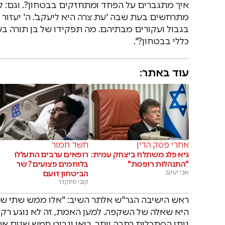
איך מתגברים על הפחד ומתחזקים בבטחון?. וגם: לפ
מתרחשים בעת שבה 'עת צרה היא ליעקב'. ה' יעזור ש
בגבול ועקורים מבתיהם. מה תפקידו של בן תורה בש
כללי בבטחון?".
עוד באתר:
אחרי פסק הדין
חשד חמור
גיא פלג משתלח ביצחק עמית:
רופאים ערבים התעללו
"התנהלות רופסת"
בלוחמים פצועים? שר
אבי יעקב
הביטחון זועם
קובי פינקלר
ראש הישיבה הגר"ש אלתר השיב: "אלו ממש שתי שא
היא שאלה של השקפה. למען האמת, זה לא נוגע רק ל
ניתן הסתכלות רחבה יותר, בואו ונביט חמש שנים אחו