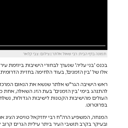
תמונה בדף הבית: רבי שאול אלתר | צילום: צבי קלאר
בכנס 'בני עליה' שנערך לבחורי הישיבות ביוזמת עי
אלו של 'בין הזמנים', בעוד הלחימה בחזית הדרומית
ראש הישיבה הגר"ש אלתר שנשא את הנאום המרכזי ב
להתנהג בימי 'בין הזמנים' בעת הזו. השאלה, אחת מ
העולים מהישיבות הקטנות לישיבות הגדולות, נשלח
בפרוטרוט.
המנחה, המשפיע הרה"ח רבי יחזקאל טויסיג הציג א
ובעיקר בקרב תושבי העיר ביתר עילית הגרים קרוב