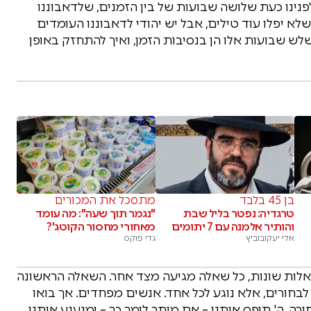
נינו כעת שלושה שבועות של בין הזמנים, שלדאבוננו
לא יפלו עוד טילים, אבל יש יהודי לדאבוננו העומדים
לש שבועות אלו הן בנסיבות הזמן, ואיך להתחזק באופן
בן 45 בלבד
מתסכל את המכורים
טרגדיה: נפטר בליל שבת
"נגמר תוך שעה": מה עומד
והותיר אלמנה עם 7 יתומים
מאחורי מחסור הקוטג'?
אלי יעקובוביץ
גדי פוקס
לות שונות, כל שאלה מגיעה מצד אחר. השאלה הראשונה
בחורים, אלא נוגע לכל אחד. אנשים מפחדים. אך בואו
רה. ה' תופס אותנו – אם מותר לומר כך – ומנענע אותנו