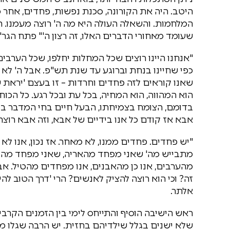
היטב. היה את הקורונה, סכנת נפשות, פחדים, אחר כ
המלחמות. והשאלה העולה היא מה ה' רוצה מעמנו. ה
שעומד מאחורי הדברים האלו, זה רצון ה'" פתח הגר"
"אנחנו היינו רוצים שכל המחלות יחלפו, שכל הערבים 
כפי שחיינו בנחת וברוגע עד שנת תש"פ. אבל ה' לא ר
שאנו קוראים לזה פחדים וחרדות – זו בעצם 'יראת 
הוא המהווה, הוא המחיה, בכל עת ובכל רגע. כל הכו
בדומם, הצומח בצמיחתו, הבעל חיים בחי המדבר בדעת
אבא אז קודם כל אנו בידיים של אבא, וזה אבא רוצה 
"יש פחדים. פחדים ממנו, לא מאחר. אז נכון, אנו 
מתבייש מה' שאני מפחד מהאריה, שאני מפחד מהגוי 
מהערבים, אנו כן מהאבנים, אנו מפחדים מהטיל. אב
זה? וכי הוא רוצה להציק לאנשים? הרי 'דרך הטוב לה
אלתר.
ראש הישיבה הוסיף והתייחס לימי בין הזמנים הקרבים 
שלא ישנים בגלל שילדיהם בחזית. יש הרבה שגלו מב