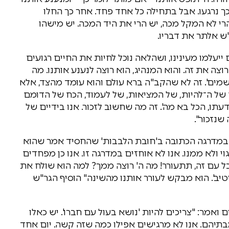
ך נרגעו. אבל בתחילה כל אחד פחד. אחר כך החלו
רי לא המקל מכה, יש הרי את היד המכה. יש מישהו
ש אלתר את דבריו.
ייעלמו מעינינו, ושהלאה נוכל לחיות את החיים רגועים
וצה את זה. והוא המנהיג, הוא רוצה לנענע אותנו. מה
שמים'. זה לא שהקב"ה ברא עולם והוא עומד מהצד, אלא
ח של ה־להיות, של המציאות, של לעמוד, הכח של הדומם
ו, הכל בא מה'. זה מה שחשוב לזכור. אנו בידיים של
שנזכור".
לא במדרגה הכתובה ב'חובת הלבבות' שהחסיד אמר שהוא
ולא ממנו. אנו לא אוחזים במדרגה זו. אנו כן מפחדים
ל עם זה, תתעורר! מה ה' רוצה ממך? למה הוא שולח את
יטיב'. הוא מבקש לעורר אותנו מהשינה" הוסיף הגר"ש
ואמר: "צריכים להיות 'נושא בעול עם חברו'. יש כאלו
תיהם. אנו לא מרגישים אפילו כמה שזה קשה. יום אחד