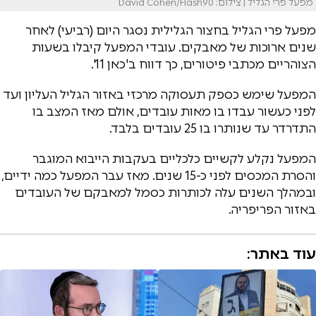
מפעל פרי הגליל | צילום: David Cohen/Flash90
מפעל פרי הגליל בחצור הגלילית נסגר היום (רביעי) לאחר
שנים ארוכות של מאבקים. עובדי המפעל קיבלו בשעות
הצוהריים מכתבי פיטורים, כך דווח ב'כאן 11'.
המפעל שימש כספק תעסוקה מרכזי באזור הגליל העליון ועד
לפני כעשור עבדו בו מאות עובדים, אולם מאז המצב בו
התדרדר עד שנותרו בו 25 עובדים בלבד.
המפעל נקלע לקשיים כלכליים בעקבות הייבוא המוגבר
והסרת המכסים לפני כ-15 שנים. מאז עבר המפעל כמה ידיים,
ובמהלך השנים עלה לכותרות כסמל למאבקם של העובדים
באזור הפריפריה.
עוד באתר: