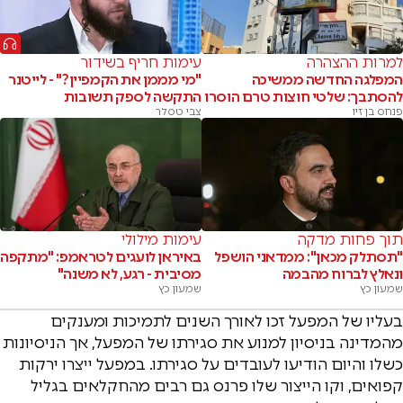
למרות ההצהרה
עימות חריף בשידור
המפלגה החדשה ממשיכה
"מי מממן את הקמפיין?" - לייטנר
להסתבך: שלטי חוצות טרם הוסרו
התקשה לספק תשובות
פנחס בן זיו
צבי טסלר
תוך פחות מדקה
עימות מילולי
"תסתלק מכאן": ממדאני הושפל
באיראן לועגים לטראמפ: "מתקפה
ונאלץ לברוח מהבמה
מסיבית - רגע, לא משנה"
שמעון כץ
שמעון כץ
בעליו של המפעל זכו לאורך השנים לתמיכות ומענקים
מהמדינה בניסיון למנוע את סגירתו של המפעל, אך הניסיונות
כשלו והיום הודיעו לעובדים על סגירתו. במפעל ייצרו ירקות
קפואים, וקו הייצור שלו פרנס גם רבים מהחקלאים בגליל