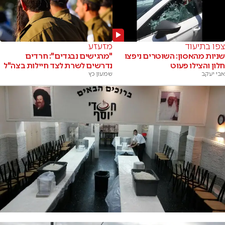
צפו בתיעוד
מזעזע
שניות מהאסון: השוטרים ניפצו
"מרגישים נבגדים": חרדים
חלון והצילו פעוט
נדרשים לשרת לצד חיילות בצה"ל
אבי יעקב
שמעון כץ