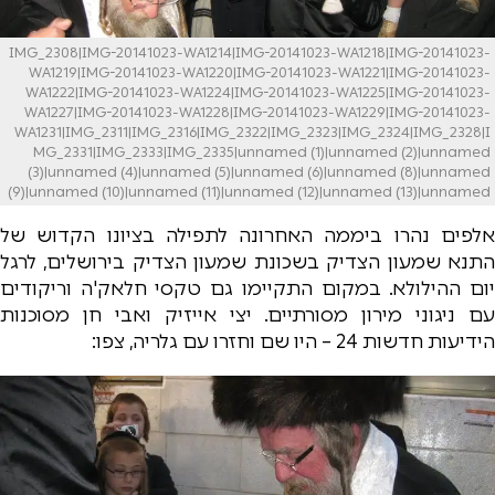
IMG_2308|IMG-20141023-WA1214|IMG-20141023-WA1218|IMG-20141023-
WA1219|IMG-20141023-WA1220|IMG-20141023-WA1221|IMG-20141023-
WA1222|IMG-20141023-WA1224|IMG-20141023-WA1225|IMG-20141023-
WA1227|IMG-20141023-WA1228|IMG-20141023-WA1229|IMG-20141023-
WA1231|IMG_2311|IMG_2316|IMG_2322|IMG_2323|IMG_2324|IMG_2328|I
MG_2331|IMG_2333|IMG_2335|unnamed (1)|unnamed (2)|unnamed
(3)|unnamed (4)|unnamed (5)|unnamed (6)|unnamed (8)|unnamed
(9)|unnamed (10)|unnamed (11)|unnamed (12)|unnamed (13)|unnamed
אלפים נהרו ביממה האחרונה לתפילה בציונו הקדוש של
התנא שמעון הצדיק בשכונת שמעון הצדיק בירושלים, לרגל
יום ההילולא. במקום התקיימו גם טקסי חלאק'ה וריקודים
עם ניגוני מירון מסורתיים. יצי אייזיק ואבי חן מסוכנות
הידיעות חדשות 24 – היו שם וחזרו עם גלריה, צפו: