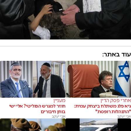
עוד באתר:
אחרי פסק הדין
מעניין
גיא פלג משתלח ביצחק עמית:
חוזר למגרש הפוליטי? אלי ישי
"התנהלות רופסת"
בוחן חיבורים
אבי יעקב
אבי יעקב