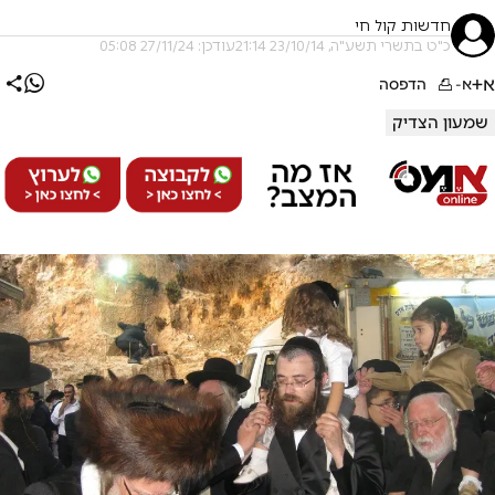
חדשות קול חי
כ"ט בתשרי תשע"ה, 23/10/14 21:14
עודכן: 27/11/24 05:08
א+
א-
הדפסה
שמעון הצדיק