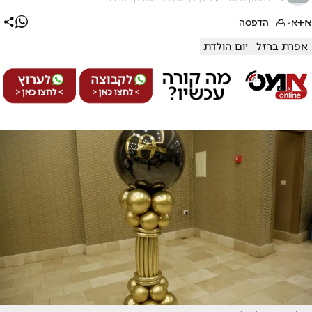
א+
א-
הדפסה
אפרת ברזל
יום הולדת