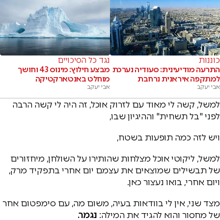
כוננות
נגד כל הסיכויים
התרעה מודיעינית: סעודיה נערכת
מבצע חילוץ: מינוס 43 וחושך
למתקפה איראנית נרחבת
מוחלט באנטארקטיקה
אבי יעקב
אבי יעקב
למשל, קשה לי מאוד עם לזרוק אוכל, זה היה לי קשה הרבה
לפני "בל תשחית" וההיגיון שבו,
ויש לזה כמה תופעות בשטח,
למשל, ליקוטי אוכל מצלחות שהותירו על השולחן, מיחזורים
של תבשילים שמוצאים את עצמם יום אחרי בתפקיד מרק,
ויום אחרי, בואו נעצור כאן.
מצד שני, אין לי בוודאות בעיה, משום מה, עם סימפטום אחר
של מחסור והוא להגיד את המילה:
נגמר.