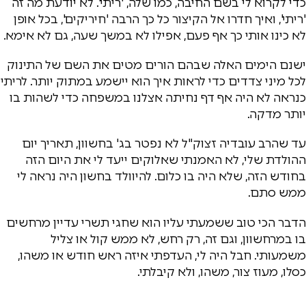
כדי לקרוא לי בשם החיבה, כמו שלה, 'ריתי'. לא יודעת מה זה
'ריתי', ואיך חדרו אל הקיצור כל כך הרבה 'חיריקים', בכל אופן
לא כינו אותי כך אף פעם, אפילו לא במשך שעה, גם לא אימא.
ישנם הימים האלה שבהם הורים מטים את השם של התינוק
לכל מיני צדדים כדי לראות איך הוא יישמע במתוק יותר. לריתי
כנראה לא היה אף דף נחיתה אצלנו במשפחה כדי לשהות בו
יותר מדקה.
עד שהרב עובדיה זצוק"ל לא נפטר בג' בחשוון, תאריך יום
ההולדת שלי, לא האמנתי שאלוקים ייעד לי את היום הזה
בחודש הזה, שלא היה בו כלום. להיוולד בחשון היה נראה לי
ממש סתם.
הדבר הכי טוב ששמעתי עליו הוא שחגי תשרי עדיין מרחשים
בו במרחשוון, וגם זה, רק רחש, לא ממש קול או צליל
משמעותי. חבל היה לי, העדפתי איזה ראש חודש או משהו,
כסלו, מעוז צור, משהו, ולא קיבלתי.