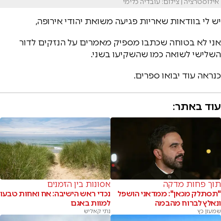
אילוסטרציה | צילום: עובדיה כלימי
יש לי בוודאות שאריות פגיעה משואת יהודי אירופה,
אני לא בטוחה שכתבו מספיק מאמרים על הנזקים לדור
השלישי לשואה כמו שהשקיעו בשני.
כנראה עוד יבואו ספרים.
עוד באתר:
תוך פחות מדקה
אסונות בין הזמנים
"תסתלק מכאן": ממדאני הושפל
נכדי ראש הישיבה: אח ואחות טבעו
ונאלץ לברוח מהבמה
למוות באגם
שמעון כץ
נתי קאליש