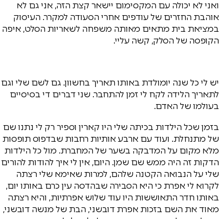
ואני לא יכולה עם המקסימום יישאר קצת הזה, אני גם לא
אוהבת החזרים של עודפים אחרי הסעודה למקרר. העיסוק
במציאת בית מתאים מאותה משפחה לשאריות הסלט, איפה
הקופסה של הסלק, קשה עליי.
יש לי כל שנה יומולדת באותו תאריך בחשוון. גם לשם שלי וגם
לתאריך הלידה לקח לי זמן להתחבר. שני דברים די בסיסיים
בעולמו של האדם.
בזמן שכל הילדות בכיתה שלי היו קארין וספיר רק לי נתנו שם
של מתנחלת. ועוד עם ארבע אותיות רחבות שבדפוס תופסות
מלא מקום על המדבקה בשער של המחברת. מול כל הילדות
הדקות זה היה ממש שם שמן. היום, אין לי איך להודות להורים
שלי על הנבואה הקטנה שלהם, למרות שאימא שלי רצתה
לקרוא לי אפרת כי היא הסבירה שבהדסה עין כרם באותו יום,
באותו חדר התאוששות היו עוד שלוש אפרתיות, והיא רצתה
מאוד את השם בזכות אפרת דובשני, הבת של מנשה דובשני,