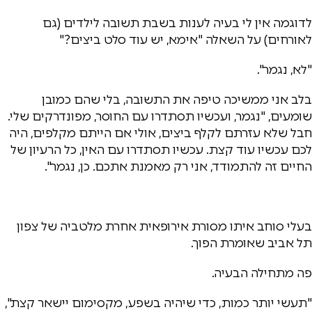
לדוגמה אין לי בעיה לענות בשבת תשובה לילדים (גם
לאורחים) על השאלה "אימא, יש עוד סלט ביצים?"
"לא, נגמר".
בלב אני ממשיכה טיפה את התשובה, בלי שהם כמובן
שומעים, "נגמר, ועכשיו תסתדרו עם החוסר, מפונדרקים שלי.
חבל שלא עזרתם לקלף ביצים, אולי אם הייתם מקלפים, היה
לכם עכשיו עוד קצת. עכשיו תסתדרו עם האין, כל הרעיון של
החיים זה להתמודד, אני רק מאמנת אתכם. כן, נגמר".
בעלי סוחב איתו מסורת אירופאית אחרת מלטביה של צפון
תל אביב שאומרת הפוך.
פה מתחילה הבעיה.
"תעשי יותר כמות, כדי שיהיה בשפע, מקסימום יישאר קצת",