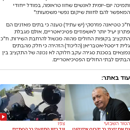
ותמיכה יום-יומית לאנשים שחוו טראומה, במודל ייחודי
המאפשר להם לחוות שיקום נפשי משמעותי."
ח"כ טטיאנה מזרסקי (יש עתיד) טענה כי בתים מאזנים הם
פתרון יעיל יותר לאשפוזים פסיכיאטריים, אולם מגבלת
התקציב בקופות החולים מהווה מכשול להרחבת השירות. ח"כ
גלית דיסטל-אטבריאן (הליכוד) הזהירה כי חלק מהבתים
נמצאים בסכנת סגירה עקב חלוקה לא נכונה של התקציב בין
הבתים לבתי החולים הפסיכיאטריים.
עוד באתר:
הטור השבועי
צפו
גם אם ינצח: כך יקרוס איזנקוט
נגד כיוון התנועה: כך הסתיים