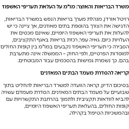
משרד הבריאות והאוצר: מו"מ על העלאת תעריפי האשפוז
רויטל אורדן, מנהלת מערך בריאות הנפש במשרד הבריאות,
הדגישה את הצורך בהוספת בתים מאוזנים, אך ציינה כי יש
להעלות את תעריפי האשפוז היומיים, שאינם מכסים את
העלויות כיום. גאיה עפר, רכזת בריאות באגף התקציבים,
הסבירה כי תעריפי האשפוז נקבעים במו"מ בין קופות החולים
למוסדות הפרטיים, ולפי החוק – הממשלה אינה מתערבת
בהם. כך נשמרת גמישות בהסכמים עבור המבוטחים.
קריאה להסדרת מעמד הבתים המאזנים
בסיכום הדיון, קראה הוועדה למשרד הבריאות להחליט בתוך
שבועיים על מעמד הבתים המאזנים. הסדרת מעמדם עשויה
להביא לוודאות תקציבית ולתמוך בהרחבת התקשרויות עם
קופות החולים, בהעלאת תעריפי האשפוז היומיים,
ובהמשכיות הטיפול בקהילה.