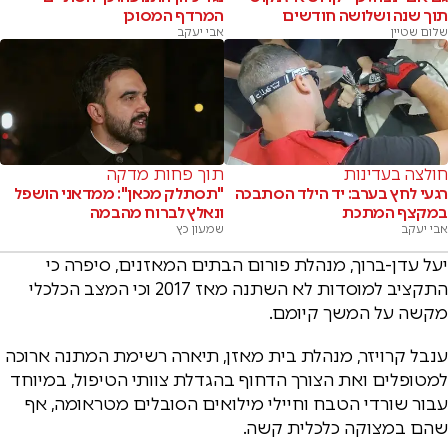
תוך שנה ושלושה חודשים
המרדף המסוכן
שלום שטיין
אבי יעקב
חולצה בעדינות
תוך פחות מדקה
רגעי לחץ בערב: יד הילד הסתבכה
"תסתלק מכאן": ממדאני הושפל
במקצף המתכת
ונאלץ לברוח מהבמה
אבי יעקב
שמעון כץ
יעל עדן-ברוך, מנהלת פורום הבתים המאזנים, סיפרה כי
התקציב למוסדות לא השתנה מאז 2017 וכי המצב הכלכלי
מקשה על המשך קיומם.
ענבל קרויזר, מנהלת בית מאזן, תיארה רשימת המתנה ארוכה
למטופלים ואת הצורך הדחוף בהגדלת צוותי הטיפול, במיוחד
עבור שורדי הטבח וחיילי מילואים הסובלים מטראומה, אף
שהם במצוקה כלכלית קשה.