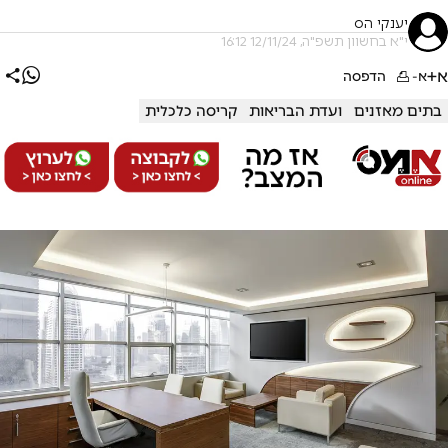
יענקי הס
י"א בחשוון תשפ"ה, 12/11/24 16:12
א+
א-
הדפסה
בתים מאזנים
ועדת הבריאות
קריסה כלכלית