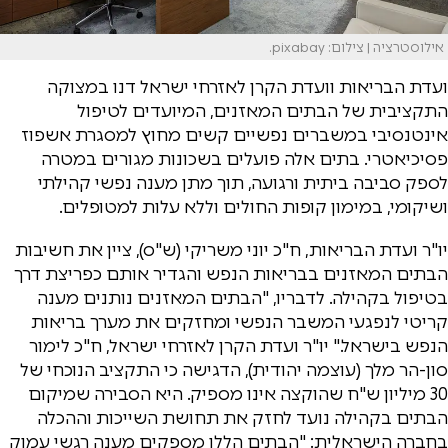
אילוסטרציה | צילום: pixabay.
ועדת הבריאות וועדת הקרן לאזרחי ישראל דנו במצוקה
התקציבית של הבתים המאזנים, המיועדים לטיפול
אינטנסיבי במשברים נפשיים קשים מחוץ למסגרת אשפוז
פסיכיאטרי. בתים אלה פועלים בשכונות מגורים במטרה
לספק סביבה ביתית ורגועה, תוך מתן מענה נפשי קהילתי
ושיקומי, במימון קופות החולים וללא עלות למטופלים.
יו"ר ועדת הבריאות, ח"כ יוני משריקי (ש"ס), ציין את חשיבות
הבתים המאזנים בבריאות הנפש והגדיר אותם כפריצת דרך
בטיפול בקהילה. לדבריו, "הבתים המאזנים נותנים מענה
קריטי לנפגעי המשבר הנפשי ומחזקים את מערך בריאות
הנפש בישראל." יו"ר ועדת הקרן לאזרחי ישראל, ח"כ לימור
סון-הר מלך (עוצמה יהודית), הדגישה כי התקציב הנוכחי של
30 מיליון ש"ח שהוקצה אינו מספיק. היא הסבירה שמיקום
הבתים בקהילה נועד לחזק את תחושת השייכות וההכלה
בחברה הישראלית: "הבתים הללו מספקים מענה רגשי עמוק