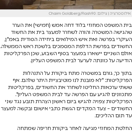
אילוסטרציה | צילום: Chaim Goldberg/Flash90
בית המשפט המחוזי בלוד דחה אמש (חמישי) את הערר
שהגישה המשטרה והורה לשחרר למעצר בית את החשוד
העיקרי בפרשה ואת איש המילואים ביחידה הסודית באמ"ן,
החשודים בפרשת הדלפת המסמכים בלשכת ראש הממשלה.
אולם השניים יישארו במעצר בסוף השבוע, שכן הפרקליטות
הודיעה על כוונתה לערער לבית המשפט העליון.
בתוך כך, גורם במשטרה מתח ביקורת על התנהלות
הפרקליטות: "לא מובנת לנו מוטיבציית היתר שלהם. אף
ששתי ערכאות החליטו לשחרר את החשודים, בפרקליטות
מתכוונים להגיע עם הפרשה עד לבית המשפט העליון".
הפרקליטות צפויה להגיש ביום ראשון הצהרת תובע נגד שני
החשודים – צעד המקדים הגשת כתבי אישום ובקשה למעצר
עד תום ההליכים.
החלטת המחוזי מגיעה לאחר ביקורת חריפה שמתחה