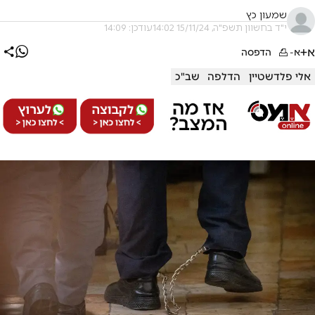
שמעון כץ
י"ד בחשוון תשפ"ה, 15/11/24 14:02
עודכן: 14:09
א+
א-
הדפסה
אלי פלדשטיין
הדלפה
שב"כ