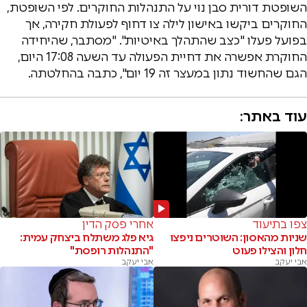
השופטת דורית סבן נוי על התנהלות החוקרים. לפי השופטת,
החוקרים ביקשו באישון לילה צו דחוף לפעולת חקירה, אך
בפועל פעלו "כצב שהתהלך באיטיות". "מסתבר, שהיחידה
החוקרת אפשרה את דחיית הפעולה עד השעה 17:08 היום,
הגם שהחשוד נתון במעצר זה 19 יום", כתבה בהחלטתה.
עוד באתר:
צפו בתיעוד
אחרי פסק הדין
שניות מהאסון: השוטרים ניפצו
גיא פלג משתלח ביצחק עמית:
חלון והצילו פעוט
"התנהלות רופסת"
אבי יעקב
אבי יעקב