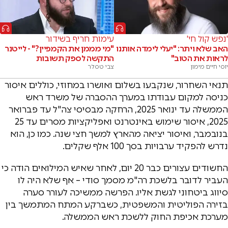
'נפש קול חי'
עימות חריף בשידור
האב שלא ויתר: "יעלי לימדה אותנו
"מי מממן את הקמפיין?" - לייטנר
לראות את הטוב"
התקשה לספק תשובות
יוסי חיים מימון
צבי טסלר
תנאי השחרור, שנקבעו בשלום ואושרו במחוזי, כוללים איסור
כניסה למקום עבודתו במערך ההסברה של משרד ראש
הממשלה עד ינואר 2025, הרחקה מבסיסי צה"ל עד פברואר
2025, איסור שימוש באינטרנט ואפליקציות מסרים עד 25
בנובמבר, ואיסור יציאה מהארץ למשך חצי שנה. כמו כן, הוא
נדרש להפקיד ערבויות בסך 100 אלף שקלים.
החשודים עצורים כבר 20 יום, לאחר שאיש המילואים הודה כי
העביר לדובר בלשכת רה"מ מסמך סודי – אף שלא היה לו
סיווג ביטחוני לגשת אליו. הפרשה ממשיכה לעורר סערה
בזירה הפוליטית והמשפטית, כשברקע המתח המתמשך בין
מערכת אכיפת החוק ללשכת ראש הממשלה.