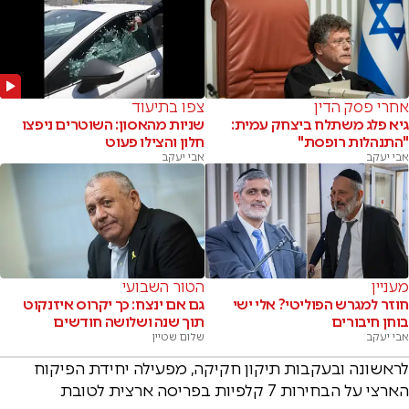
אחרי פסק הדין
צפו בתיעוד
גיא פלג משתלח ביצחק עמית:
שניות מהאסון: השוטרים ניפצו
"התנהלות רופסת"
חלון והצילו פעוט
אבי יעקב
אבי יעקב
מעניין
הטור השבועי
חוזר למגרש הפוליטי? אלי ישי
גם אם ינצח: כך יקרוס איזנקוט
בוחן חיבורים
תוך שנה ושלושה חודשים
אבי יעקב
שלום שטיין
לראשונה ובעקבות תיקון חקיקה, מפעילה יחידת הפיקוח
הארצי על הבחירות 7 קלפיות בפריסה ארצית לטובת